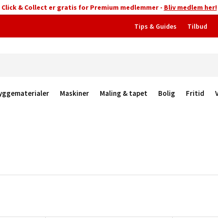
Click & Collect er gratis for Premium medlemmer -
Bliv medlem her!
Tips & Guides
Tilbud
yggematerialer
Maskiner
Maling & tapet
Bolig
Fritid