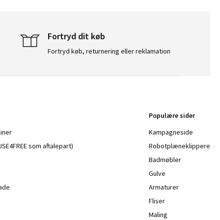
Fortryd dit køb
Fortryd køb, returnering eller reklamation
Populære sider
iner
Kampagneside
a USE4FREE som aftalepart)
Robotplæneklippere
Badmøbler
Gulve
lade
Armaturer
Fliser
Maling