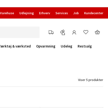
Varehuse
Udlejning
Erhverv
Services
Job
Kundecenter
Værktøj & værksted
Opvarmning
Udeleg
Restsalg
Viser 5 produkter