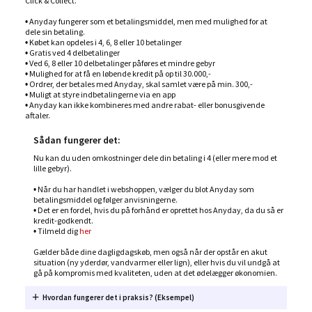
Click & Collect.
• Anyday fungerer som et betalingsmiddel, men med mulighed for at
dele sin betaling.
• Købet kan opdeles i 4, 6, 8 eller 10 betalinger
• Gratis ved 4 delbetalinger
• Ved 6, 8 eller 10 delbetalinger påføres et mindre gebyr
• Mulighed for at få en løbende kredit på op til 30.000,-
• Ordrer, der betales med Anyday, skal samlet være på min. 300,-
• Muligt at styre indbetalingerne via en app
• Anyday kan ikke kombineres med andre rabat- eller bonusgivende
aftaler.
Sådan fungerer det:
Nu kan du uden omkostninger dele din betaling i 4 (eller mere mod et
lille gebyr).
• Når du har handlet i webshoppen, vælger du blot Anyday som
betalingsmiddel og følger anvisningerne.
• Det er en fordel, hvis du på forhånd er oprettet hos Anyday, da du så er
kredit-godkendt.
• Tilmeld dig
her
Gælder både dine dagligdagskøb, men også når der opstår en akut
situation (ny yderdør, vandvarmer eller lign), eller hvis du vil undgå at
gå på kompromis med kvaliteten, uden at det ødelægger økonomien.
Hvordan fungerer det i praksis? (Eksempel)