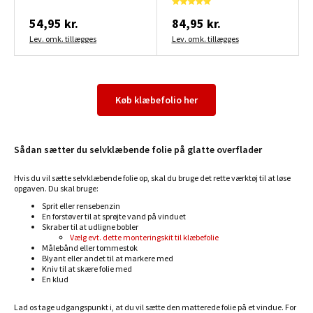
54,95 kr.
84,95 kr.
Lev. omk. tillægges
Lev. omk. tillægges
Køb klæbefolio her
Sådan sætter du selvklæbende folie på glatte overflader
Hvis du vil sætte selvklæbende folie op, skal du bruge det rette værktøj til at løse
opgaven. Du skal bruge:
Sprit eller rensebenzin
En forstøver til at sprøjte vand på vinduet
Skraber til at udligne bobler
Vælg evt. dette monteringskit til klæbefolie
Målebånd eller tommestok
Blyant eller andet til at markere med
Kniv til at skære folie med
En klud
Lad os tage udgangspunkt i, at du vil sætte den matterede folie på et vindue. For