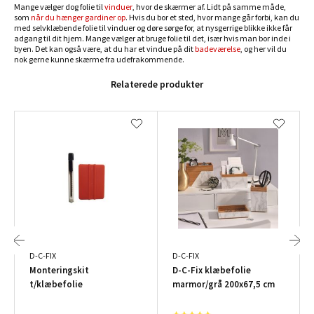
Mange vælger dog folie til
vinduer
, hvor de skærmer af. Lidt på samme måde,
som
når du hænger gardiner op
. Hvis du bor et sted, hvor mange går forbi, kan du
med selvklæbende folie til vinduer og døre sørge for, at nysgerrige blikke ikke får
adgang til dit hjem. Mange vælger at bruge folie til det, især hvis man bor inde i
byen. Det kan også være, at du har et vindue på dit
badeværelse
, og her vil du
nok gerne kunne skærme fra udefrakommende.
Relaterede produkter
D-C-FIX
D-C-FIX
Monteringskit
D-C-Fix klæbefolie
t/klæbefolie
marmor/grå 200x67,5 cm