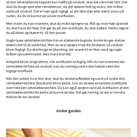
at den selvklæbende bagside kan hæfte på vinduet, skal det være helt rent. Her
skal du bruge sprit eller rensebenzin, da det opløser fedt og snavs, der måtte
sidde på vinduet. Det er især også vigtigt, at der ikke støv eller større snavs på
ruden, da de vil kunne ses under overfladen.
Men inden du kan montere, skal du måle og tegne op. Mål op, hvor højt og bredt
du skal have din folie. Det gør du på den overflade, du skal dække. Herfra tegner
du på folien og skærer til, så den passer.
Nogle typer selvklæbende folie har en klæbende bagside. Andre bruger statisk
elektricitet til at sidde fast. Men du skal sprøjte med din forstøver, så vinduet
bliver fugtigt. Du skal bruge en blanding, der svarer til en liter vand og nogle
dråber opvaskemiddel. Ikke mere end det.
Arbejdet bliver langt lettere, når overfladen er fugtig. Når du har monteret din
selvklæbende folie på vinduet, kan du nemlig justere den takket være den
fugtige overflade.
Når den sidder, hvor den skal, skal du skrabe luftbobler og vand ud under den
selvklæbende folie. Resultatet bliver bedst, hvis du skaber ensartede overflader
over hele den selvklæbende folie. Du kan også sprøjte vand på overfladen af den
selvklæbende folie for bedre at kunne skrabe. Det gør nemlig, at der er mindre
friktion for din skraber.
Andre guides