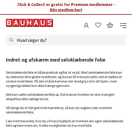
Click & Collect er gratis for Premium medlemmer -
Bliv medlem her!
Hvad søger du?
Indret og afskærm med selvklæbende folie
Selvklæbende folie er både praktisk og flot at se på. Med selvklæbende folie kan
du dekorere dine glatte overflader, og du kan få mere privatliv ved at dække et
vindue med folien. På den måde kommer der stadig lys ind i dit hjem, men
nysgerrige blikke kan ikke trænge igennem.
Alle kan sætte selvklæbende folie op. Det kræver hverken en stor mængde
ekspertise eller særlige evner.
Så længe du er lidt god med hænderne, så kan du sagtens selv montere
selvklæbende folie.
Læs med herunder, hvis du vil have hjælp til at montere din egen selvklæbende
folie og høre mere om, hvilke muligheder du har med folie.