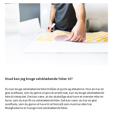
Hvad kan jeg bruge selvklæbende folier til?
Du kan bruge selvklæbende folie til både at pynte og afskærme. Hvis du har en
glat overflade, som du gerne vil give et andet look, kan du bruge selvklæbende
folie til netop det. Det kan være, at din skabslåge skal have et mønster eller en
farve, som du kan få via selvklæbende folie. Det kan være, du har en glat
overflade, som du gerne vil have til at fremstå som marmor eller træ.
Mulighederne er mange med selvklæbende folier.