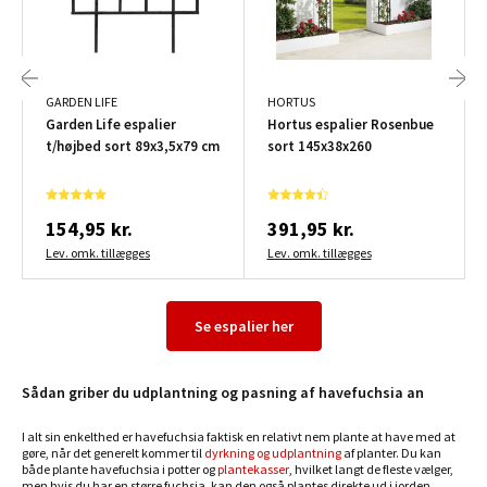
GARDEN LIFE
HORTUS
Garden Life espalier
Hortus espalier Rosenbue
t/højbed sort 89x3,5x79 cm
sort 145x38x260
154,95 kr.
391,95 kr.
Lev. omk. tillægges
Lev. omk. tillægges
Se espalier her
Sådan griber du udplantning og pasning af havefuchsia an
I alt sin enkelthed er havefuchsia faktisk en relativt nem plante at have med at
gøre, når det generelt kommer til
dyrkning og udplantning
af planter. Du kan
både plante havefuchsia i potter og
plantekasser
, hvilket langt de fleste vælger,
men hvis du har en større fuchsia, kan den også plantes direkte ud i jorden.