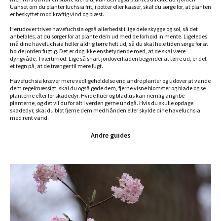
Uanset om du planter fuchsia frit, i potter eller kasser, skal du sørge for, at planten
er beskyttet mod kraftig vind og blæst.
Herudover trives havefuchsia også allerbedst i lige dele skygge og sol, så det
anbefales, at du sørger for at plante dem ud med de forhold in mente. Ligeledes
må dine havefuchsia heller aldrig tørre helt ud, så du skal hele tiden sørge for at
holde jorden fugtig. Det er dog ikke ensbetydende med, at de skal være
dyngvåde. Tværtimod. Lige så snart jordoverfladen begynder at tørre ud, er det
et tegn på, at de trænger til mere fugt.
Havefuchsia kræver mere vedligeholdelse end andre planter og udover at vande
dem regelmæssigt, skal du også gøde dem, fjerne visne blomster og blade og se
planterne efter for skadedyr. Hvide fluer og bladlus kan nemlig angribe
planterne, og det vil du for alt i verden gerne undgå. Hvis du skulle opdage
skadedyr, skal du blot fjerne dem med hånden eller skylde dine havefuchsia
med rent vand.
Andre guides