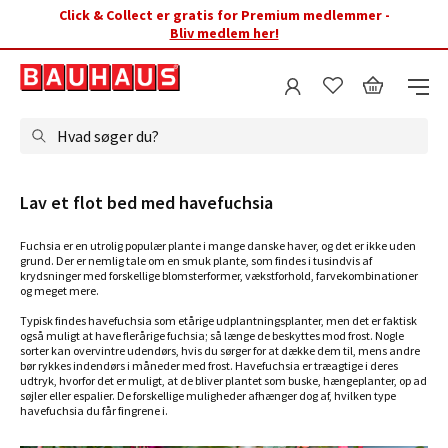
Click & Collect er gratis for Premium medlemmer -
Bliv medlem her!
Hvad søger du?
Lav et flot bed med havefuchsia
Fuchsia er en utrolig populær plante i mange danske haver, og det er ikke uden
grund. Der er nemlig tale om en smuk plante, som findes i tusindvis af
krydsninger med forskellige blomsterformer, vækstforhold, farvekombinationer
og meget mere.
Typisk findes havefuchsia som etårige udplantningsplanter, men det er faktisk
også muligt at have flerårige fuchsia; så længe de beskyttes mod frost. Nogle
sorter kan overvintre udendørs, hvis du sørger for at dække dem til, mens andre
bør rykkes indendørs i måneder med frost. Havefuchsia er træagtige i deres
udtryk, hvorfor det er muligt, at de bliver plantet som buske, hængeplanter, op ad
søjler eller espalier. De forskellige muligheder afhænger dog af, hvilken type
havefuchsia du får fingrene i.