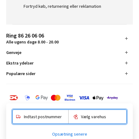
Fortryd køb, returnering eller reklamation
Ring 86 26 06 06
Alle ugens dage 8.00 - 20.00
Genveje
Ekstra ydelser
Populære sider
Indtast postnummer
Vælg varehus
BAUHAUS Danmark A/S:
Opsætning senere
Anelystparken 16, 8381 Tilst. CVR-nummer 19555305