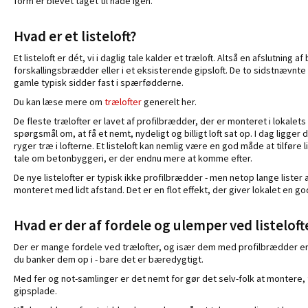
form er blevet taget til nåde igen.
Hvad er et listeloft?
Et listeloft er dét, vi i daglig tale kalder et træloft. Altså en afslutnin
forskallingsbrædder eller i et eksisterende gipsloft. De to sidstnævnte
gamle typisk sidder fast i spærfødderne.
Du kan læse mere om
trælofter
generelt her.
De fleste trælofter er lavet af profilbrædder, der er monteret i lokalet
spørgsmål om, at få et nemt, nydeligt og billigt loft sat op. I dag ligger
ryger træ i lofterne. Et listeloft kan nemlig være en god måde at tilføre 
tale om betonbyggeri, er der endnu mere at komme efter.
De nye listelofter er typisk ikke profilbrædder - men netop lange lister 
monteret med lidt afstand. Det er en flot effekt, der giver lokalet en go
Hvad er der af fordele og ulemper ved listeloft
Der er mange fordele ved trælofter, og især dem med profilbrædder er til
du banker dem op i - bare det er bæredygtigt.
Med fer og not-samlinger er det nemt for gør det selv-folk at montere,
gipsplade.