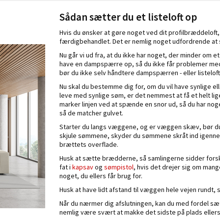
Sådan sætter du et listeloft op
Hvis du ønsker at gøre noget ved dit profilbræddeloft,
færdigbehandlet. Det er nemlig noget udfordrende at sk
Nu går vi ud fra, at du ikke har noget, der minder om et 
have en dampspærre op, så du ikke får problemer me
bør du ikke selv håndtere dampspærren - eller listelo
Nu skal du bestemme dig for, om du vil have synlige el
leve med synlige søm, er det nemmest at få et helt lig
marker linjen ved at spænde en snor ud, så du har noge
så de matcher gulvet.
Starter du langs væggene, og er væggen skæv, bør du til
skjule sømmene, skyder du sømmene skråt ind igennem f
brættets overflade.
Husk at sætte brædderne, så samlingerne sidder forsk
fat i
kapsav
og
sømpistol
, hvis det drejer sig om man
noget, du ellers får brug for.
Husk at have lidt afstand til væggen hele vejen rundt,
Når du nærmer dig afslutningen, kan du med fordel s
nemlig være svært at makke det sidste på plads ellers.