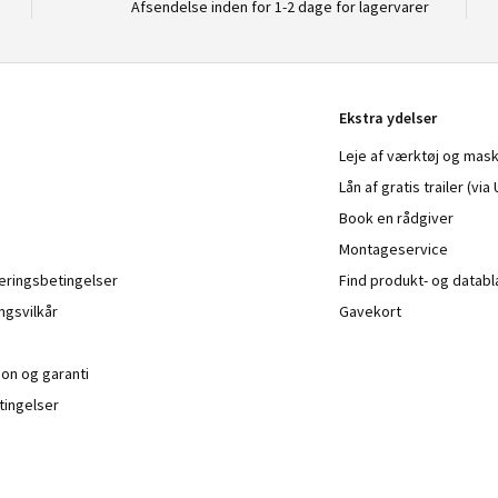
Afsendelse inden for 1-2 dage for lagervarer
Ekstra ydelser
Leje af værktøj og mask
Lån af gratis trailer (vi
Book en rådgiver
Montageservice
veringsbetingelser
Find produkt- og datab
ngsvilkår
Gavekort
ion og garanti
ingelser