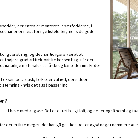
g af brædder, der enten er monteret i spærfødderne, i
 scenarier er mest for nye listelofter, mens de gode,
s længderetning, og det har tidligere været et
 der i højere grad arkitektoniske hensyn bag, når der
lidt naturlige materialer til hårde og kantede rum. Er der
af eksempelvis ask, birk eller valnød, der sidder
d stemning - hvis det altså passer ind.
er?
 at have med at gøre. Det er et ret billigt loft, og det er også nemt og takn
 for der er ikke meget, der kan gå galt her. Det er også noget nemmere at