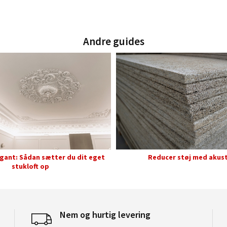
Andre guides
gant: Sådan sætter du dit eget
Reducer støj med akust
stukloft op
Nem og hurtig levering