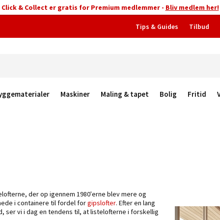
Click & Collect er gratis for Premium medlemmer -
Bliv medlem her!
Tips & Guides
Tilbud
yggematerialer
Maskiner
Maling & tapet
Bolig
Fritid
telofterne, der op igennem 1980'erne blev mere og
ede i containere til fordel for
gipslofter
. Efter en lang
ser vi i dag en tendens til, at listelofterne i forskellig