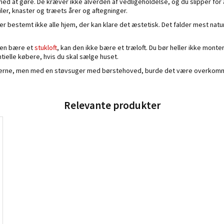
ed at gøre. De kræver ikke alverden af vedligeholdelse, og du slipper for
ler, knaster og træets årer og aftegninger.
 er bestemt ikke alle hjem, der kan klare det æstetisk. Det falder mest natur
igen bære et
stukloft
, kan den ikke bære et træloft. Du bør heller ikke monte
tielle købere, hvis du skal sælge huset.
ofterne, men med en støvsuger med børstehoved, burde det være overkomme
Relevante produkter