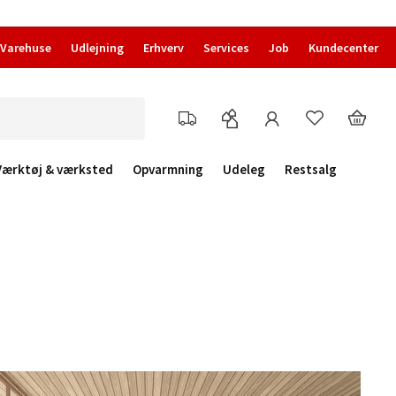
Varehuse
Udlejning
Erhverv
Services
Job
Kundecenter
Værktøj & værksted
Opvarmning
Udeleg
Restsalg