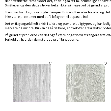
Når brædderne først sidder der, er de også ret taknemmelige at have m
Småhuller og den slags stikker heller ikke så meget ud på grund af profi
Trælofter har dog også nogle ulemper. Et træloft er ikke for alle, og det
ikke være problemer med at få lofttypen til at passe ind.
Det er til gengæld helt skidt i ældre og pænere boligtyper, og kan bol
mørkere og mindre. Du kan også risikere, at trælofter afskrækker poten
På grund af profilerne kan det også være noget bøvl at rengøre træl
forhold til, hvordan du må bruge profilbrædderne.