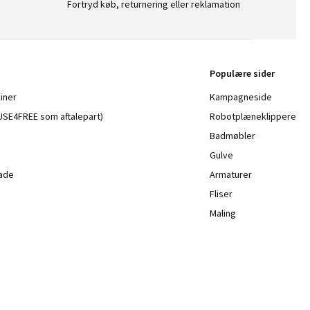
Fortryd køb, returnering eller reklamation
Populære sider
iner
Kampagneside
a USE4FREE som aftalepart)
Robotplæneklippere
Badmøbler
Gulve
lade
Armaturer
Fliser
Maling