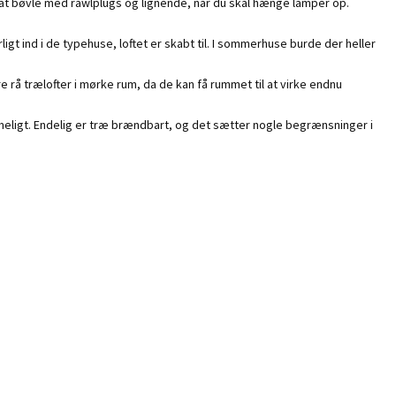
 at bøvle med rawlplugs og lignende, når du skal hænge lamper op.
ligt ind i de typehuse, loftet er skabt til. I sommerhuse burde der heller
re rå trælofter i mørke rum, da de kan få rummet til at virke endnu
ligt. Endelig er træ brændbart, og det sætter nogle begrænsninger i