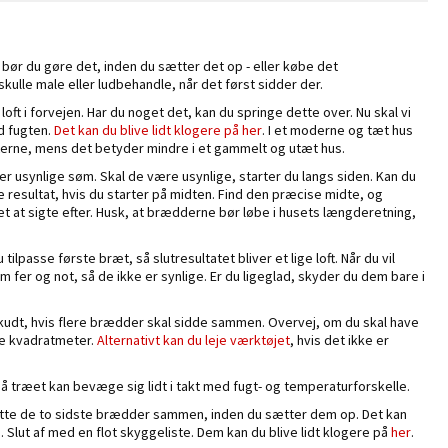
 bør du gøre det, inden du sætter det op - eller købe det
ulle male eller ludbehandle, når det først sidder der.
loft i forvejen. Har du noget det, kan du springe dette over. Nu skal vi
d fugten.
Det kan du blive lidt klogere på her
. I et moderne og tæt hus
fterne, mens det betyder mindre i et gammelt og utæt hus.
ler usynlige søm. Skal de være usynlige, starter du langs siden. Kan du
e resultat, hvis du starter på midten. Find den præcise midte, og
t at sigte efter. Husk, at brædderne bør løbe i husets længderetning,
passe første bræt, så slutresultatet bliver et lige loft. Når du vil
er og not, så de ikke er synlige. Er du ligeglad, skyder du dem bare i
udt, hvis flere brædder skal sidde sammen. Overvej, om du skal have
ge kvadratmeter.
Alternativt kan du leje værktøjet
, hvis det ikke er
 så træet kan bevæge sig lidt i takt med fugt- og temperaturforskelle.
ætte de to sidste brædder sammen, inden du sætter dem op. Det kan
 Slut af med en flot skyggeliste. Dem kan du blive lidt klogere på
her
.