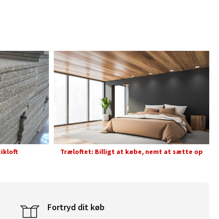
ikloft
Træloftet: Billigt at købe, nemt at sætte op
Fortryd dit køb