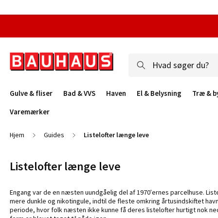
Gulve & fliser
Bad & VVS
Haven
El & Belysning
Træ & b
Varemærker
Hjem
Guides
Listelofter længe leve
Listelofter længe leve
Engang var de en næsten uundgåelig del af 1970'ernes parcelhuse. Lis
mere dunkle og nikotingule, indtil de fleste omkring årtusindskiftet havn
periode, hvor folk næsten ikke kunne få deres listelofter hurtigt nok ned, 