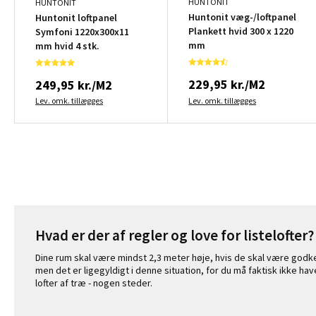
HUNTONIT
HUNTONIT
Huntonit væg-/loftpanel
Huntonit loftpanel
Plankett hvid 300 x 1220
Symfoni 1220x300x11
mm
mm hvid 4 stk.
229,95 kr./M2
249,95 kr./M2
Lev. omk. tillægges
Lev. omk. tillægges
Hvad er der af regler og love for listelofter?
Dine rum skal være mindst 2,3 meter høje, hvis de skal være god
men det er ligegyldigt i denne situation, for du må faktisk ikke ha
lofter af træ - nogen steder.