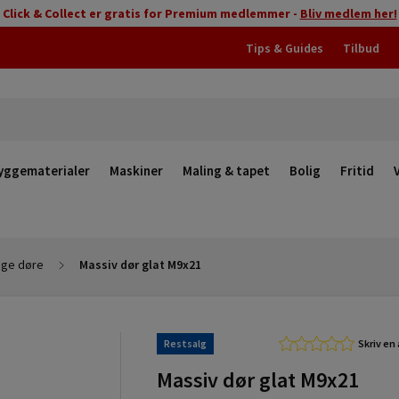
Click & Collect er gratis for Premium medlemmer -
Bliv medlem her!
Tips & Guides
Tilbud
yggematerialer
Maskiner
Maling & tapet
Bolig
Fritid
ige døre
Massiv dør glat M9x21
Restsalg
Skriv en
Massiv dør glat M9x21