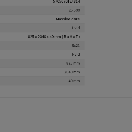
5705670124814
25.500
Massive døre
Hvid
825 x 2040 x 40 mm ( B x H x T )
9x21
Hvid
825 mm
2040 mm
40 mm