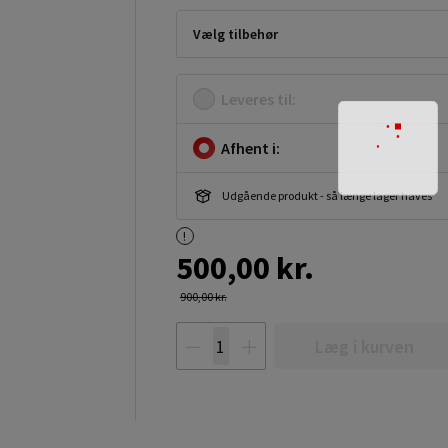
Vælg tilbehør
Leveres til:
Afhent i:
Udgående produkt - så længe lager haves
500,00 kr.
900,00 kr.
Læg i kurven