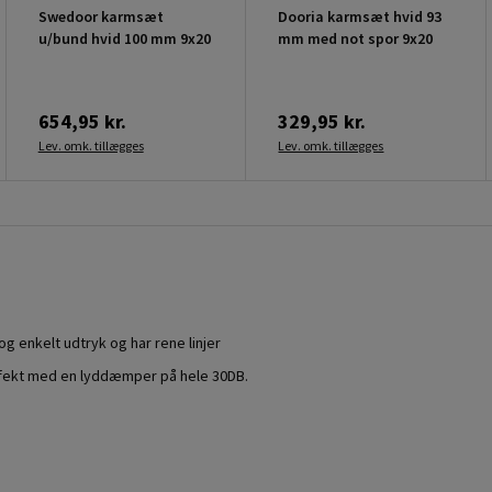
Swedoor karmsæt
Dooria karmsæt hvid 93
u/bund hvid 100 mm 9x20
mm med not spor 9x20
654,95 kr.
329,95 kr.
Lev. omk. tillægges
Lev. omk. tillægges
g enkelt udtryk og har rene linjer
rfekt med en lyddæmper på hele 30DB.