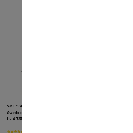
SWEDOOR
SWEDOOR
Swedoor dør Stable GW
Swedoor dør Stable GW
hvid 725x1940 mm 8x20
hvid 625x1940 mm 7x20