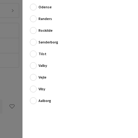
Fuld produktbeskrivelse
Odense
Randers
Montageservice fra 1.995,00 kr. pr.
sæt
Roskilde
Vil du have et uforpligtende tilbud på
montagen?
Sønderborg
Flere oplysninger
Tilst
Valby
Vejle
Viby
Aalborg