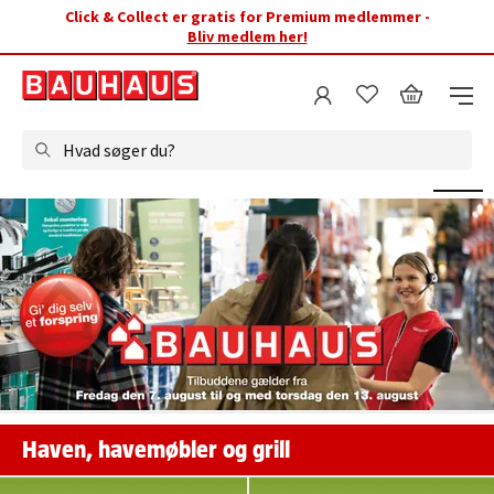
Click & Collect er gratis for Premium medlemmer -
Bliv medlem her!
Hvad søger du?
Haven, havemøbler og grill