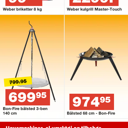
Weber briketter 8 kg
Weber kulgrill Master-Touch
799.95
699
95
974
95
Bon-Fire bålsted 3-ben
140 cm
Bålsted 68 cm - Bon-Fire