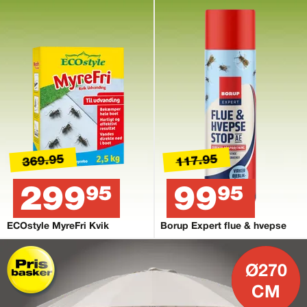
369.95
117.95
299
99
95
95
ECOstyle MyreFri Kvik
Borup Expert flue & hvepse
Ø270
CM