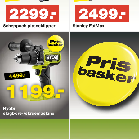
2299.-
2499.-
Scheppach plæneklipper
Stanley FatMax
1499.-
1199.-
Ryobi
slagbore-/skruemaskine