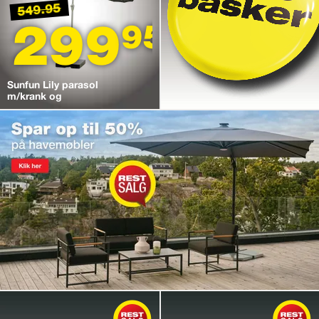
549.95
299
95
Sunfun Lily parasol
m/krank og