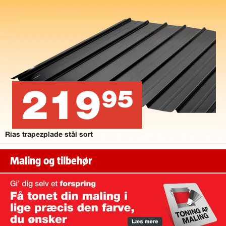
219
95
Rias trapezplade stål sort
Maling og tilbehør