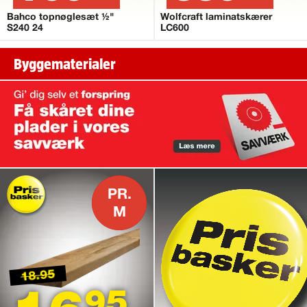
Bahco topnøglesæt ½"
Wolfcraft laminatskærer
S240 24
LC600
Byggematerialer
PR.
M
18.95
95