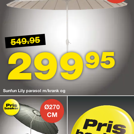
549.95
299
95
Sunfun Lily parasol m/krank og
Ø270
CM