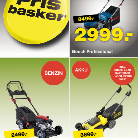
3499.-
2999.-
Bosch Professional
INKL.
AKKU
GRATIS 2,0 AH
BENZIN
BATTERI OG
LADER. VÆRDI
399.95
2499.-
3899.-