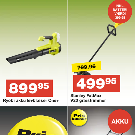
INKL.
BATTERI
VÆRDI
399.95
799.95
499
95
899
95
Stanley FatMax
Ryobi akku løvblæser One+
V20 græstrimmer
AKKU