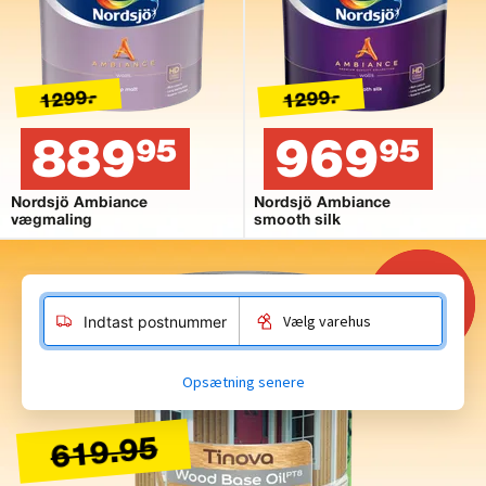
1299.-
1299.-
889
969
95
95
Nordsjö Ambiance
Nordsjö Ambiance
vægmaling
smooth silk
2,5
LITER
Vælg varehus
Indtast postnummer
Opsætning senere
619.95