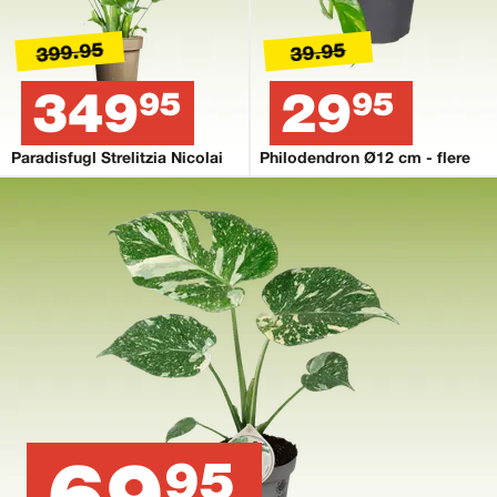
399.95
39.95
349
29
95
95
Paradisfugl Strelitzia Nicolai
Philodendron Ø12 cm - flere
69
95