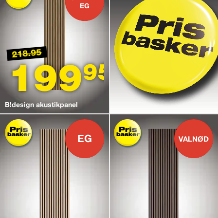
EG
218.95
199
95
B!design akustikpanel
EG
VALNØD