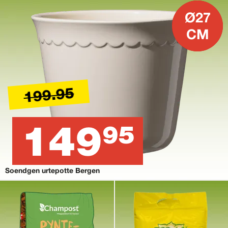
Ø27
CM
199.95
149
95
Soendgen urtepotte Bergen