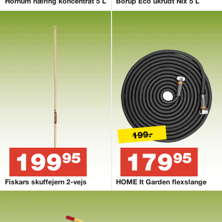
Hornum næring koncentrat 5 L
Borup Eco ukrudt Nix 5 L
199.-
199
179
95
95
Fiskars skuffejern 2-vejs
HOME It Garden flexslange