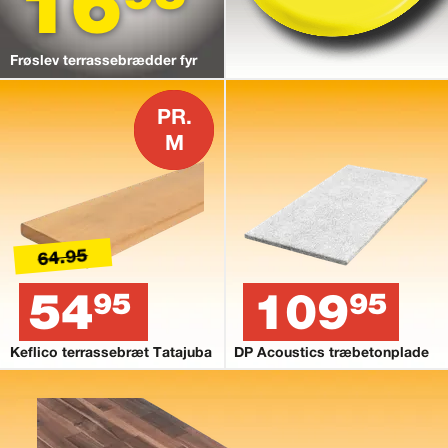
16
Frøslev terrassebrædder fyr
PR.
M
64.95
54
109
95
95
Keflico terrassebræt Tatajuba
DP Acoustics træbetonplade