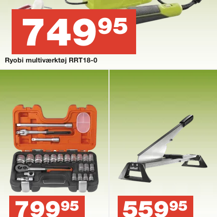
749
95
Ryobi multiværktøj RRT18-0
799
559
95
95