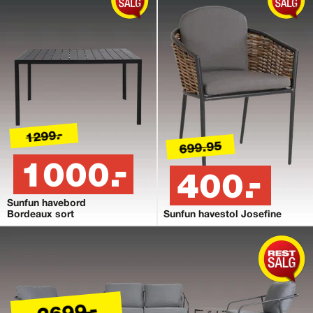
1299.-
699.95
1000.-
400.-
Sunfun havebord
Bordeaux sort
Sunfun havestol Josefine