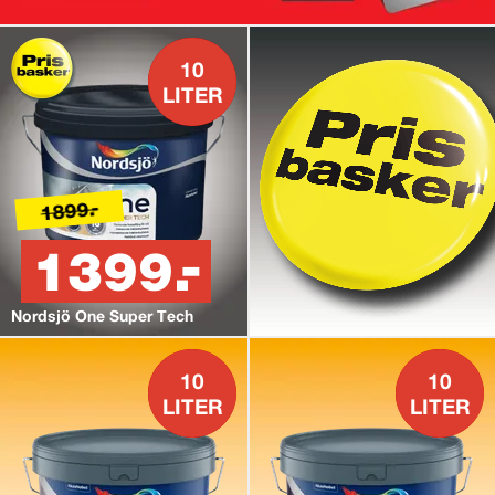
10
LITER
1899.-
1399.-
Nordsjö One Super Tech
10
10
LITER
LITER