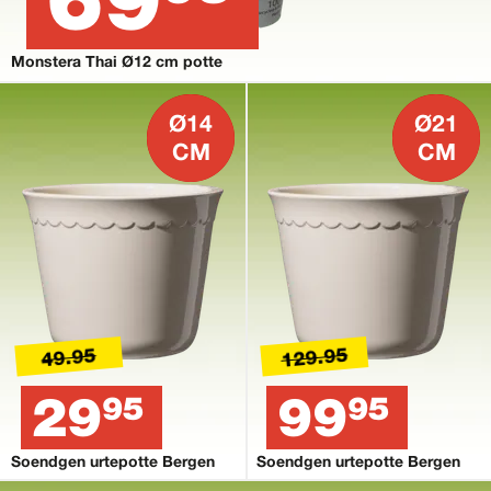
Monstera Thai Ø12 cm potte
Ø14
Ø21
CM
CM
129.95
49.95
29
99
95
95
Soendgen urtepotte Bergen
Soendgen urtepotte Bergen