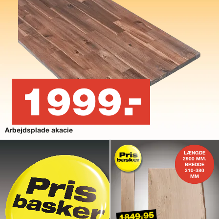
1999.-
Arbejdsplade akacie
LÆNGDE
2900 MM.
BREDDE
310-380
MM
1849.95