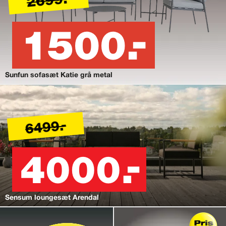
2699.-
1500.-
Sunfun sofasæt Katie grå metal
6499.-
4000.-
Sensum loungesæt Arendal