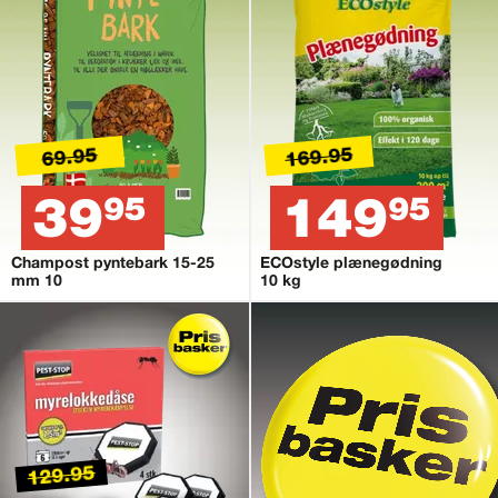
169.95
69.95
39
149
95
95
Champost pyntebark 15-25
ECOstyle plænegødning
mm 10
10 kg
129.95