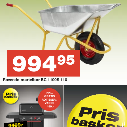
994
95
Ravendo mørtelbør BC 1100S 110
INKL.
GRATIS
ROTISSERI.
VÆRDI
1499.-
9499.-