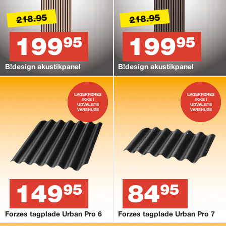
218.95
218.95
199
199
95
95
B!design akustikpanel
B!design akustikpanel
LAGERFØRES
LAGERFØRES
IKKE I
IKKE I
UDVALGTE
UDVALGTE
VAREHUSE
VAREHUSE
149
84
95
95
Forzes tagplade Urban Pro 6
Forzes tagplade Urban Pro 7