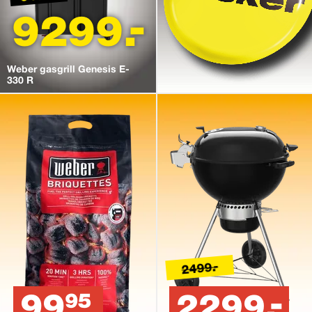
9299.-
Weber gasgrill Genesis E-
330 R
2499.-
99
2299.-
95