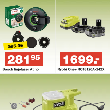
295.95
281
1699.-
95
Bosch linjelaser Atino
Ryobi One+ RC18120A-242X