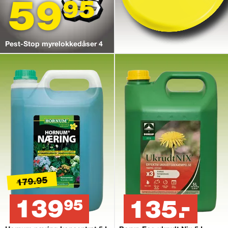
59
95
Pest-Stop myrelokkedåser 4
179.95
139
135.-
95