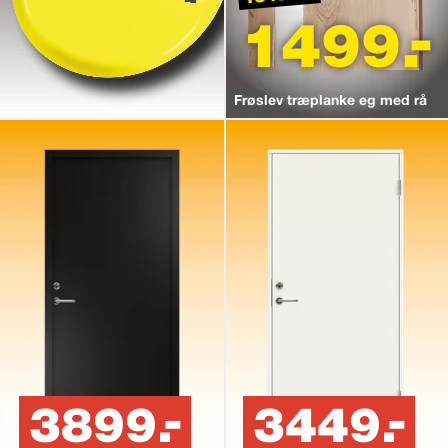
1499.-
Frøslev træplanke eg med rå
3899.-
3449.-