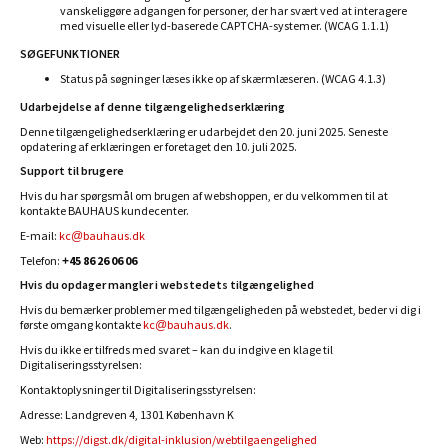
vanskeliggøre adgangen for personer, der har svært ved at interagere
med visuelle eller lyd-baserede CAPTCHA-systemer. (WCAG 1.1.1)
SØGEFUNKTIONER
Status på søgninger læses ikke op af skærmlæseren. (WCAG 4.1.3)
Udarbejdelse af denne tilgængelighedserklæring
Denne tilgængelighedserklæring er udarbejdet den 20. juni 2025. Seneste
opdatering af erklæringen er foretaget den 10. juli 2025.
Support til brugere
Hvis du har spørgsmål om brugen af webshoppen, er du velkommen til at
kontakte BAUHAUS kundecenter.
E-mail:
kc@bauhaus.dk
Telefon:
+45
86 26 06 06
Hvis du opdager mangler i webstedets tilgængelighed
Hvis du bemærker problemer med tilgængeligheden på webstedet, beder vi dig i
første omgang kontakte
kc@bauhaus.dk
.
Hvis du ikke er tilfreds med svaret – kan du indgive en klage til
Digitaliseringsstyrelsen:
Kontaktoplysninger til Digitaliseringsstyrelsen:
Adresse: Landgreven 4, 1301 København K
Web:
https://digst.dk/digital-inklusion/webtilgaengelighed