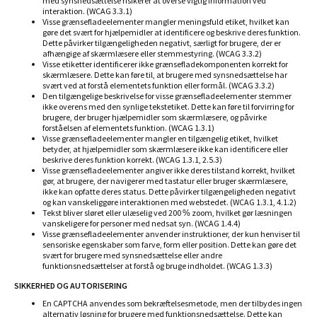
med synsnedsættelse risikerer at overse vigtig information ved
interaktion.
(WCAG 3.3.1)
Visse grænsefladeelementer mangler meningsfuld etiket, hvilket kan
gøre det svært for hjælpemidler at identificere og beskrive deres funktion.
Dette påvirker tilgængeligheden negativt, særligt for brugere, der er
afhængige af skærmlæsere eller stemmestyring. (WCAG 3.3.2)
Visse etiketter identificerer ikke grænsefladekomponenten korrekt for
skærmlæsere. Dette kan føre til, at brugere med synsnedsættelse har
svært ved at forstå elementets funktion eller formål. (WCAG 3.3.2)
Den tilgængelige beskrivelse for visse grænsefladeelementer stemmer
ikke overens med den synlige tekstetiket. Dette kan føre til forvirring for
brugere, der bruger hjælpemidler som skærmlæsere, og påvirke
forståelsen af elementets funktion. (WCAG 1.3.1)
Visse grænsefladeelementer mangler en tilgængelig etiket, hvilket
betyder, at hjælpemidler som skærmlæsere ikke kan identificere eller
beskrive deres funktion korrekt. (WCAG 1.3.1, 2.5.3)
Visse grænsefladeelementer angiver ikke deres tilstand korrekt, hvilket
gør, at brugere, der navigerer med tastatur eller bruger skærmlæsere,
ikke kan opfatte deres status. Dette påvirker tilgængeligheden negativt
og kan vanskeliggøre interaktionen med webstedet. (WCAG 1.3.1, 4.1.2)
Tekst bliver sløret eller ulæselig ved 200 % zoom, hvilket gør læsningen
vanskeligere for personer med nedsat syn. (WCAG 1.4.4)
Visse grænsefladeelementer anvender instruktioner, der kun henviser til
sensoriske egenskaber som farve, form eller position. Dette kan gøre det
svært for brugere med synsnedsættelse eller andre
funktionsnedsættelser at forstå og bruge indholdet. (WCAG 1.3.3)
SIKKERHED OG AUTORISERING
En CAPTCHA anvendes som bekræftelsesmetode, men der tilbydes ingen
alternativ løsning for brugere med funktionsnedsættelse. Dette kan