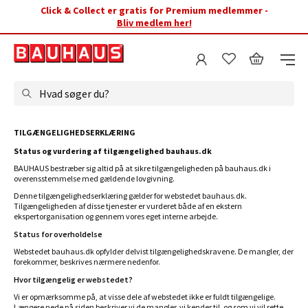
Click & Collect er gratis for Premium medlemmer -
Bliv medlem her!
Hvad søger du?
TILGÆNGELIGHEDSERKLÆRING
Status og vurdering af tilgængelighed bauhaus.dk
BAUHAUS bestræber sig altid på at sikre tilgængeligheden på bauhaus.dk i
overensstemmelse med gældende lovgivning.
Denne tilgængelighedserklæring gælder for webstedet bauhaus.dk.
Tilgængeligheden af disse tjenester er vurderet både af en ekstern
ekspertorganisation og gennem vores eget interne arbejde.
Status for overholdelse
Webstedet bauhaus.dk opfylder delvist tilgængelighedskravene. De mangler, der
forekommer, beskrives nærmere nedenfor.
Hvor tilgængelig er webstedet?
Vi er opmærksomme på, at visse dele af webstedet ikke er fuldt tilgængelige.
Længere nede på siden beskriver vi de mangler, vi kender til, og som vi vil rette.