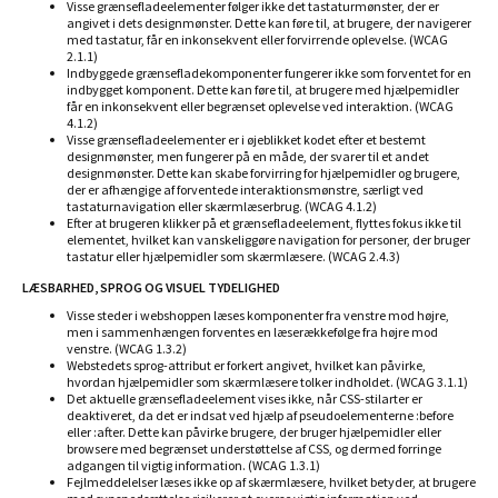
Visse grænsefladeelementer følger ikke det tastaturmønster, der er
angivet i dets designmønster. Dette kan føre til, at brugere, der navigerer
med tastatur, får en inkonsekvent eller forvirrende oplevelse. (WCAG
2.1.1)
Indbyggede grænsefladekomponenter fungerer ikke som forventet for en
indbygget komponent. Dette kan føre til, at brugere med hjælpemidler
får en inkonsekvent eller begrænset oplevelse ved interaktion. (WCAG
4.1.2)
Visse grænsefladeelementer er i øjeblikket kodet efter et bestemt
designmønster, men fungerer på en måde, der svarer til et andet
designmønster. Dette kan skabe forvirring for hjælpemidler og brugere,
der er afhængige af forventede interaktionsmønstre, særligt ved
tastaturnavigation eller skærmlæserbrug. (WCAG 4.1.2)
Efter at brugeren klikker på et grænsefladeelement, flyttes fokus ikke til
elementet, hvilket kan vanskeliggøre navigation for personer, der bruger
tastatur eller hjælpemidler som skærmlæsere. (WCAG 2.4.3)
LÆSBARHED, SPROG OG VISUEL TYDELIGHED
Visse steder i webshoppen læses komponenter fra venstre mod højre,
men i sammenhængen forventes en læserækkefølge fra højre mod
venstre. (WCAG 1.3.2)
Webstedets sprog-attribut er forkert angivet, hvilket kan påvirke,
hvordan hjælpemidler som skærmlæsere tolker indholdet. (WCAG 3.1.1)
Det aktuelle grænsefladeelement vises ikke, når CSS-stilarter er
deaktiveret, da det er indsat ved hjælp af pseudoelementerne :before
eller :after. Dette kan påvirke brugere, der bruger hjælpemidler eller
browsere med begrænset understøttelse af CSS, og dermed forringe
adgangen til vigtig information. (WCAG 1.3.1)
Fejlmeddelelser læses ikke op af skærmlæsere, hvilket betyder, at brugere