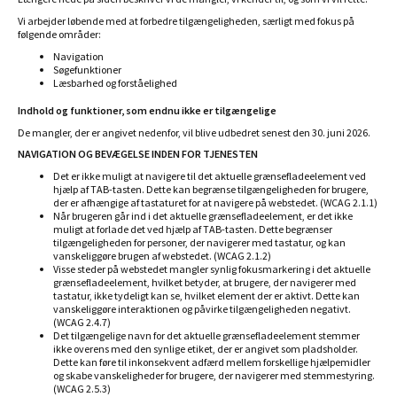
Vi arbejder løbende med at forbedre tilgængeligheden, særligt med fokus på
følgende områder:
Navigation
Søgefunktioner
Læsbarhed og forståelighed
Indhold og funktioner, som endnu ikke er tilgængelige
De mangler, der er angivet nedenfor, vil blive udbedret senest den 30. juni 2026.
NAVIGATION OG BEVÆGELSE INDEN FOR TJENESTEN
Det er ikke muligt at navigere til det aktuelle grænsefladeelement ved
hjælp af TAB-tasten. Dette kan begrænse tilgængeligheden for brugere,
der er afhængige af tastaturet for at navigere på webstedet. (WCAG 2.1.1)
Når brugeren går ind i det aktuelle grænsefladeelement, er det ikke
muligt at forlade det ved hjælp af TAB-tasten. Dette begrænser
tilgængeligheden for personer, der navigerer med tastatur, og kan
vanskeliggøre brugen af webstedet. (WCAG 2.1.2)
Visse steder på webstedet mangler synlig fokusmarkering i det aktuelle
grænsefladeelement, hvilket betyder, at brugere, der navigerer med
tastatur, ikke tydeligt kan se, hvilket element der er aktivt. Dette kan
vanskeliggøre interaktionen og påvirke tilgængeligheden negativt.
(WCAG 2.4.7)
Det tilgængelige navn for det aktuelle grænsefladeelement stemmer
ikke overens med den synlige etiket, der er angivet som pladsholder.
Dette kan føre til inkonsekvent adfærd mellem forskellige hjælpemidler
og skabe vanskeligheder for brugere, der navigerer med stemmestyring.
(WCAG 2.5.3)