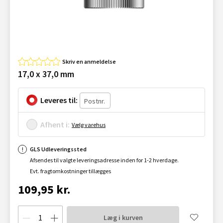
Skriv en anmeldelse
17,0 x 37,0 mm
Leveres til:
Afhent i:
Vælg varehus
GLS Udleveringssted
Afsendes til valgte leveringsadresse inden for 1-2 hverdage.
Evt. fragtomkostninger tillægges
109,95 kr.
Læg i kurven