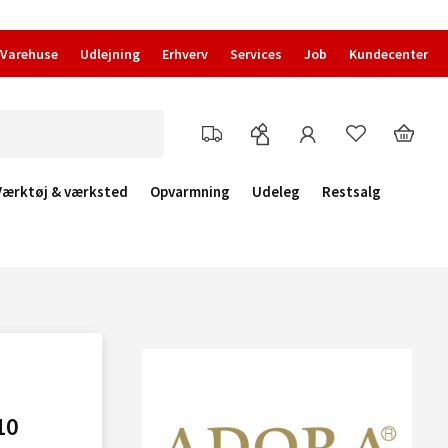
Varehuse
Udlejning
Erhverv
Services
Job
Kundecenter
Værktøj & værksted
Opvarmning
Udeleg
Restsalg
10