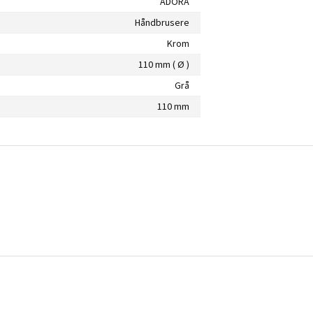
ADORA
Håndbrusere
Krom
110 mm ( Ø )
Grå
110 mm