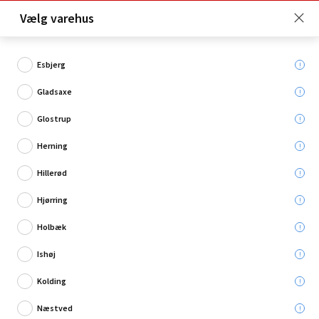
Click & Collect er gratis for Premium medlemmer -
Vælg varehus
Bliv medlem her!
Esbjerg
Gladsaxe
Hvad søger du?
Glostrup
Brusesæt
Herning
Hillerød
Kampagne
Hjørring
Holbæk
Ishøj
Kolding
Næstved