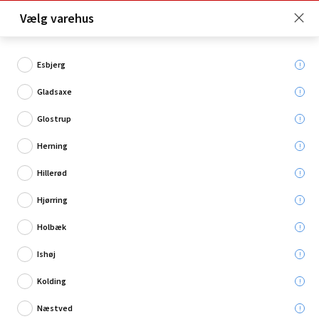
Click & Collect er gratis for Premium medlemmer -
Vælg varehus
Bliv medlem her!
Esbjerg
Gladsaxe
Hvad søger du?
Glostrup
Grøntsagsfrø
Herning
Hillerød
Hjørring
Holbæk
Ishøj
Kolding
Næstved