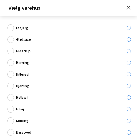
Click & Collect er gratis for Premium medlemmer -
Vælg varehus
Bliv medlem her!
Esbjerg
Gladsaxe
Hvad søger du?
Glostrup
Galvaniserede rør
Herning
Hillerød
Hjørring
Holbæk
Ishøj
Kolding
Næstved