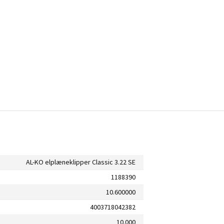
AL-KO elplæneklipper Classic 3.22 SE
1188390
10.600000
4003718042382
10.000