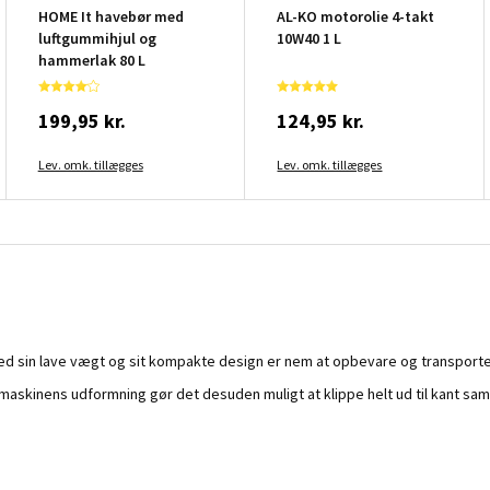
HOME It havebør med
AL-KO motorolie 4-takt
luftgummihjul og
10W40 1 L
hammerlak 80 L
199,95 kr.
124,95 kr.
Lev. omk. tillægges
Lev. omk. tillægges
 med sin lave vægt og sit kompakte design er nem at opbevare og transporte
maskinens udformning gør det desuden muligt at klippe helt ud til kant sa