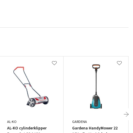
AL-KO
GARDENA
AL-KO cylinderklipper
Gardena HandyMower 22