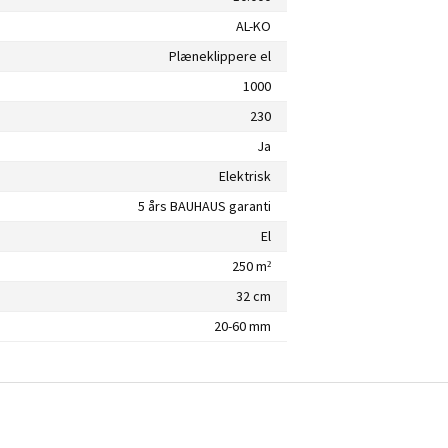
AL-KO
Plæneklippere el
1000
230
Ja
Elektrisk
5 års BAUHAUS garanti
El
250 m²
32 cm
20-60 mm