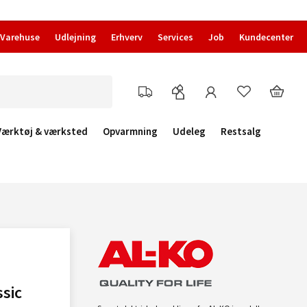
Varehuse
Udlejning
Erhverv
Services
Job
Kundecenter
Værktøj & værksted
Opvarmning
Udeleg
Restsalg
sic