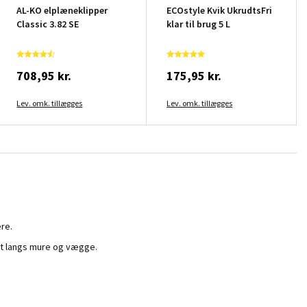
AL-KO elplæneklipper
ECOstyle Kvik UkrudtsFri
Classic 3.82 SE
klar til brug 5 L
708,95 kr.
175,95 kr.
Lev. omk. tillægges
Lev. omk. tillægges
re.
mt langs mure og vægge.