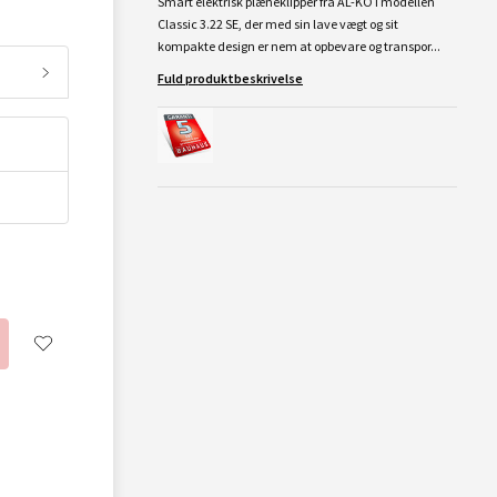
Smart elektrisk plæneklipper fra AL-KO i modellen
Classic 3.22 SE, der med sin lave vægt og sit
kompakte design er nem at opbevare og transpor...
Fuld produktbeskrivelse