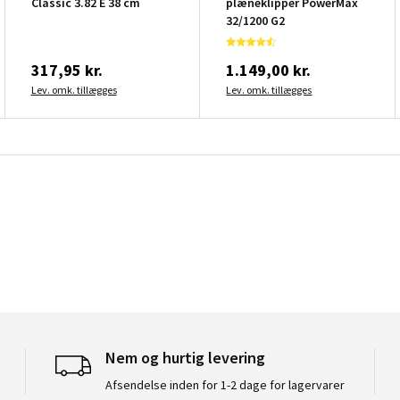
Classic 3.82 E 38 cm
plæneklipper PowerMax
32/1200 G2
317,95 kr.
1.149,00 kr.
Lev. omk. tillægges
Lev. omk. tillægges
Nem og hurtig levering
Afsendelse inden for 1-2 dage for lagervarer