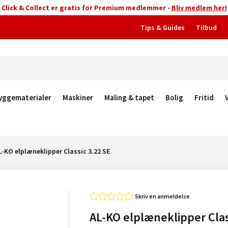
Click & Collect er gratis for Premium medlemmer -
Bliv medlem her!
Tips & Guides
Tilbud
yggematerialer
Maskiner
Maling & tapet
Bolig
Fritid
L-KO elplæneklipper Classic 3.22 SE
Skriv en anmeldelse
AL-KO elplæneklipper Clas