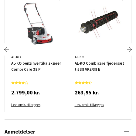
AL-KO
AL-KO
AL-KO benzinvertikalskærer
AL-KO Combicare fjedersæt
Combi Care 38 P
til 38 VKE/38 E
2.799,00 kr.
263,95 kr.
Lev. omk. tillægges
Lev. omk. tillægges
Anmeldelser