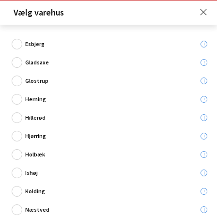
Click & Collect er gratis for Premium medlemmer -
Vælg varehus
Bliv medlem her!
Esbjerg
Gladsaxe
Hvad søger du?
Glostrup
Motorpleje til biler
Herning
Hillerød
Restsalg
Hjørring
Holbæk
Ishøj
Kolding
Næstved