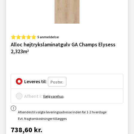
5 anmeldelse
Alloc højtrykslaminatgulv GA Champs Elysess
2,323m²
Leveres til:
Afhent i:
Vælg varehus
Afsendes til valgte leveringsadresse inden for 1-2 hverdage
Evt. fragtomkostninger tillægges
738,60 kr.