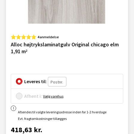
4 anmeldelse
Alloc højtrykslaminatgulv Original chicago elm
1,91 m²
Leveres til:
Afhent i:
Vælg varehus
Afsendes til valgte leveringsadresse inden for 1-2 hverdage
Evt. fragtomkostninger tillægges
418,63 kr.