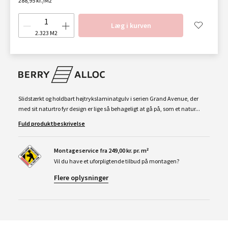
288,95 kr./M2
Læg i kurven
2.323
M2
Slidstærkt og holdbart højtrykslaminatgulv i serien Grand Avenue, der
med sit naturtro fyr design er lige så behageligt at gå på, som et natur...
Fuld produktbeskrivelse
Montageservice fra 249,00 kr. pr. m²
Vil du have et uforpligtende tilbud på montagen?
Flere oplysninger