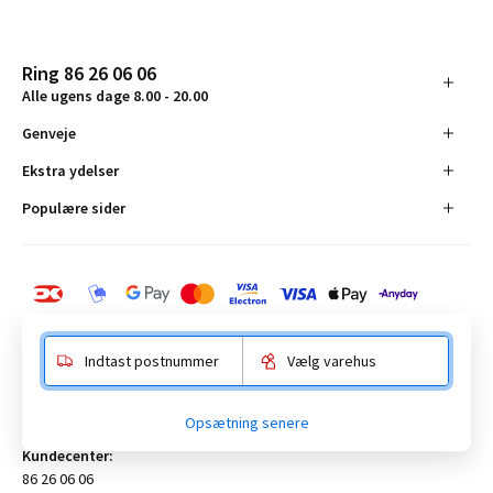
Ring 86 26 06 06
Alle ugens dage 8.00 - 20.00
Genveje
Ekstra ydelser
Populære sider
Indtast postnummer
Vælg varehus
BAUHAUS Danmark A/S:
Opsætning senere
Anelystparken 16, 8381 Tilst. CVR-nummer 19555305
Kundecenter:
86 26 06 06