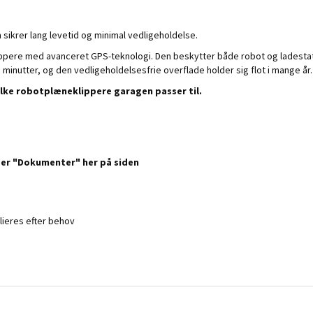
ikrer lang levetid og minimal vedligeholdelse.
ere med avanceret GPS-teknologi. Den beskytter både robot og ladestatio
minutter, og den vedligeholdelsesfrie overflade holder sig flot i mange år.
vilke robotplæneklippere garagen passer til.
der "Dokumenter" her på siden
olieres efter behov