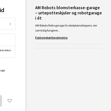
AM Robots blomsterkasse-garage
id
– urtepotteskjuler og robotgarage
i ét
AM Robots flotte garage til robotplæneklippere, der
samtidig fungerer...
Fuld produktbeskrivelse
res ikke i
dage