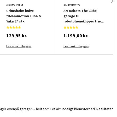
GRIMSHOLM
AM ROBOTS
Grimsholm knive
AM Robots The Cube
t/Mammotion Luba &
garage til
Yuka 24 stk.
robotplæneklipper træ
sort
129,95 kr.
1.199,00 kr.
Lev. omk. tillægges
Lev. omk. tillægges
ager ovenpå garagen – helt som i et almindeligt blomsterbed. Resultatet