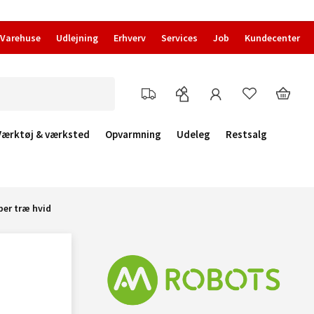
Varehuse
Udlejning
Erhverv
Services
Job
Kundecenter
Værktøj & værksted
Opvarmning
Udeleg
Restsalg
er træ hvid