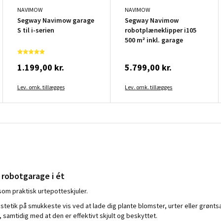
NAVIMOW
NAVIMOW
Segway Navimow garage
Segway Navimow
S til i-serien
robotplæneklipper i105
500 m² inkl. garage
1.199,00 kr.
5.799,00 kr.
Lev. omk. tillægges
Lev. omk. tillægges
 robotgarage i ét
som praktisk urtepotteskjuler.
etik på smukkeste vis ved at lade dig plante blomster, urter eller grønts
 samtidig med at den er effektivt skjult og beskyttet.