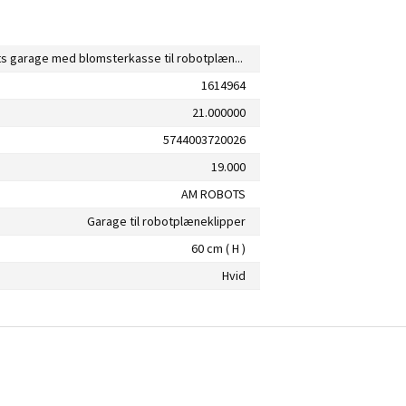
AM Robots garage med blomsterkasse til robotplæneklipper træ hvid
1614964
21.000000
5744003720026
19.000
AM ROBOTS
Garage til robotplæneklipper
60 cm ( H )
Hvid