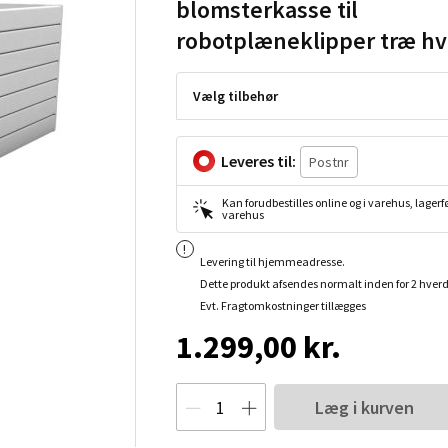
blomsterkasse til
robotplæneklipper træ hv
Vælg tilbehør
Leveres til:
Kan forudbestilles online og i varehus, lagerfø
varehus
Levering til hjemmeadresse.
Dette produkt afsendes normalt inden for 2 hver
Evt. Fragtomkostninger tillægges
1.299,00 kr.
Læg i kurven