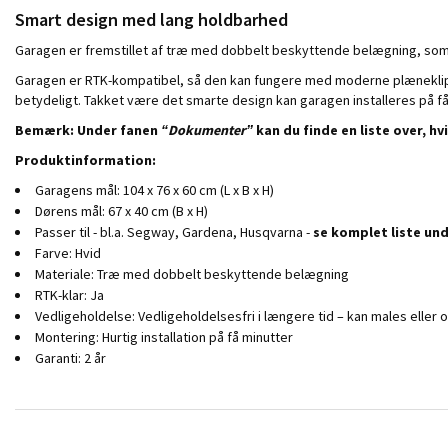
Smart design med lang holdbarhed
Garagen er fremstillet af træ med dobbelt beskyttende belægning, som s
Garagen er RTK-kompatibel, så den kan fungere med moderne plæneklipp
betydeligt. Takket være det smarte design kan garagen installeres på få 
Bemærk:
Under fanen
“Dokumenter”
kan du finde en liste over, h
Produktinformation:
Garagens mål: 104 x 76 x 60 cm (L x B x H)
Dørens mål: 67 x 40 cm (B x H)
Passer til - bl.a. Segway, Gardena, Husqvarna -
se komplet liste un
Farve: Hvid
Materiale: Træ med dobbelt beskyttende belægning
RTK-klar: Ja
Vedligeholdelse: Vedligeholdelsesfri i længere tid – kan males eller 
Montering: Hurtig installation på få minutter
Garanti: 2 år