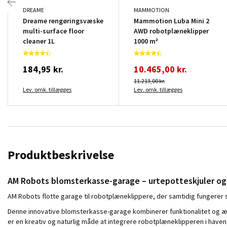
DREAME
MAMMOTION
Dreame rengøringsvæske
Mammotion Luba Mini 2
multi-surface floor
AWD robotplæneklipper
cleaner 1L
1000 m²
184,95 kr.
10.465,00 kr.
11.213,00 kr.
Lev. omk. tillægges
Lev. omk. tillægges
Produktbeskrivelse
AM Robots blomsterkasse-garage – urtepotteskjuler og
AM Robots flotte garage til robotplæneklippere, der samtidig fungerer 
Denne innovative blomsterkasse-garage kombinerer funktionalitet og æst
er en kreativ og naturlig måde at integrere robotplæneklipperen i haven,