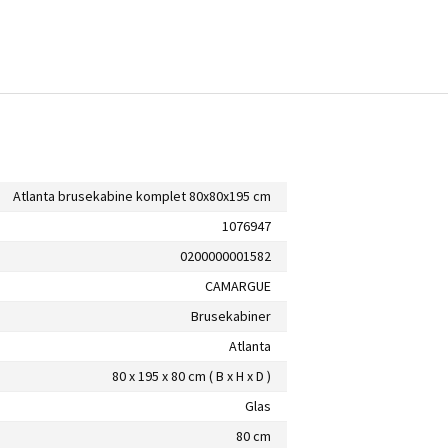
Atlanta brusekabine komplet 80x80x195 cm
1076947
0200000001582
CAMARGUE
Brusekabiner
Atlanta
80 x 195 x 80 cm ( B x H x D )
Glas
80 cm