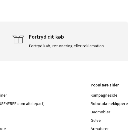
Fortryd dit køb
Fortryd køb, returnering eller reklamation
Populære sider
iner
Kampagneside
a USE4FREE som aftalepart)
Robotplæneklippere
Badmøbler
Gulve
lade
Armaturer