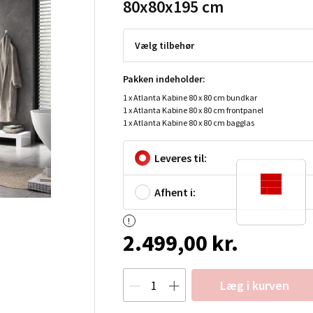
80x80x195 cm
Vælg tilbehør
Pakken indeholder:
1 x Atlanta Kabine 80 x 80 cm bundkar
1 x Atlanta Kabine 80 x 80 cm frontpanel
1 x Atlanta Kabine 80 x 80 cm bagglas
Leveres til:
Afhent i:
2.499,00 kr.
Læg i kurven