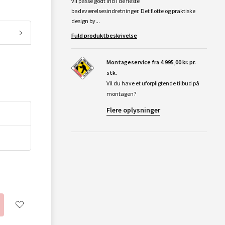
vil passe godt ind i de fleste
badeværelsesindretninger. Det flotte og praktiske
design by...
Fuld produktbeskrivelse
Montageservice fra 4.995,00 kr. pr.
stk.
Vil du have et uforpligtende tilbud på
montagen?
Flere oplysninger