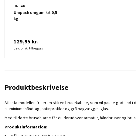
UNIPAK
Unipack unigum kit 0,5
kg
129,95 kr.
Lev. omk. tillægges
Produktbeskrivelse
Atlanta-modellen fra er en stilren brusekabine, som vil passe godt ind 
aluminiumshåndtag, satinprofiler og grå bagvægge i glas.
Med til dette brusehjørne får du derudover armatur, håndbruser og brus
Produktinformation:
Mål: 80 x 80 x 195 cm (B x D x H)