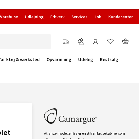
Varehuse
Udlejning
Erhverv
Services
Job
Kundecenter
Værktøj & værksted
Opvarmning
Udeleg
Restsalg
let
Atlanta-modellen fra er en stilren brusekabine, som