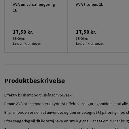
AVA universalrengøring
AVA trærens 1L
1L
17,50 kr.
17,50 kr.
35,00 kr.
35,00 kr.
Lev. omk. tillægges
Lev. omk. tillægges
Produktbeskrivelse
Effektiv bilshampoo til skånsom bilvask.
Denne AVA bilshampoo er et yderst effektivt rengøringsmiddel mod alle fo
Bilshampooen er nem at anvende, og den er velegnet til påføring med 
Efter rengøring vil dit køretøj have en smuk glans, uanset om du har bru