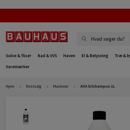
Gulve & fliser
Bad & VVS
Haven
El & Belysning
Træ & b
Varemærker
Hjem
Restsalg
Maskiner
AVA bilshampoo 1L