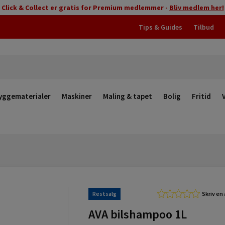
Click & Collect er gratis for Premium medlemmer -
Bliv medlem her!
Tips & Guides
Tilbud
yggematerialer
Maskiner
Maling & tapet
Bolig
Fritid
Restsalg
Skriv en
AVA bilshampoo 1L