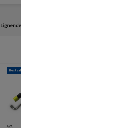
Lignende produkter
Anmeldelser
Restsalg
Restsalg
AVA
AVA