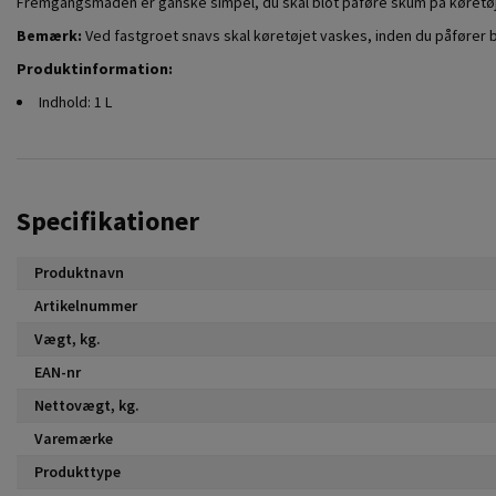
Fremgangsmåden er ganske simpel, du skal blot påføre skum på køretøjet
Bemærk:
Ved fastgroet snavs skal køretøjet vaskes, inden du påfører 
Produktinformation:
Indhold: 1 L
Specifikationer
Produktnavn
Artikelnummer
Vægt, kg.
EAN-nr
Nettovægt, kg.
Varemærke
Produkttype