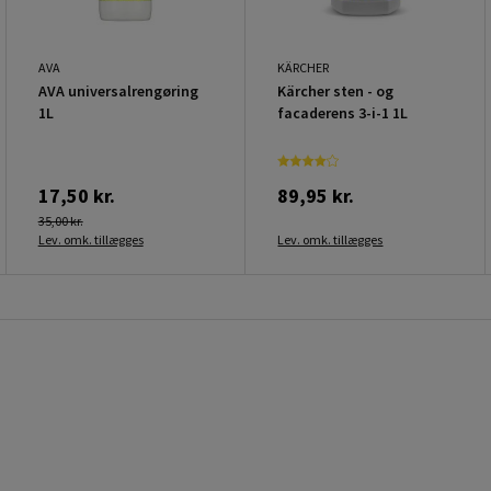
AVA
KÄRCHER
AVA universalrengøring
Kärcher sten - og
1L
facaderens 3-i-1 1L
17,50 kr.
89,95 kr.
35,00 kr.
Lev. omk. tillægges
Lev. omk. tillægges