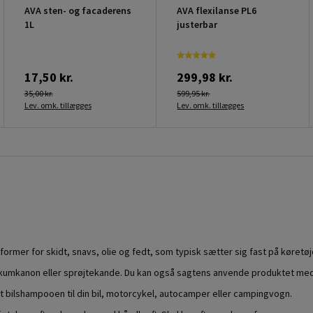
AVA sten- og facaderens
AVA flexilanse PL6
1L
justerbar
17,50 kr.
299,98 kr.
35,00 kr.
599,95 kr.
Lev. omk. tillægges
Lev. omk. tillægges
rmer for skidt, snavs, olie og fedt, som typisk sætter sig fast på køretøj
skumkanon eller sprøjtekande. Du kan også sagtens anvende produktet med
gt bilshampooen til din bil, motorcykel, autocamper eller campingvogn.