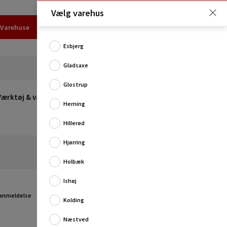
Vælg varehus
Varehuse
Udlejning
Erhverv
Services
Job
Kundecenter
Esbjerg
Gladsaxe
Glostrup
Værktøj & værksted
Opvarmning
Udeleg
Restsalg
Herning
Hillerød
Hjørring
Holbæk
Ishøj
 anmeldelse
Kolding
Næstved