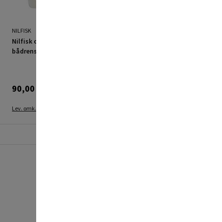
NILFISK
AVA
Nilfisk campingvogn - &
AVA tilbehørs turbo
bådrens 2,5 L
nozzle P90, PN25
90,00 kr.
124,98 kr.
249,95 kr.
Lev. omk. tillægges
Lev. omk. tillægges