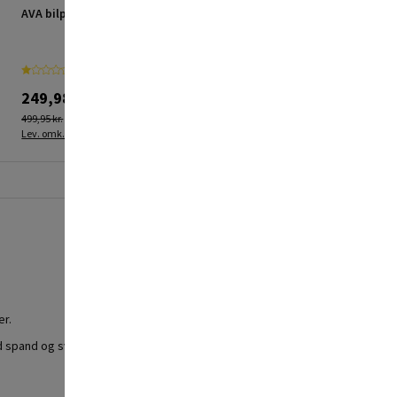
AVA bilpleje kit PS10
AVA forlængerslange
PH20 stålarmeret 20m
249,98 kr.
360,00 kr.
499,95 kr.
720,00 kr.
Lev. omk. tillægges
Lev. omk. tillægges
er.
 spand og svamp eller mikrofiberklud.