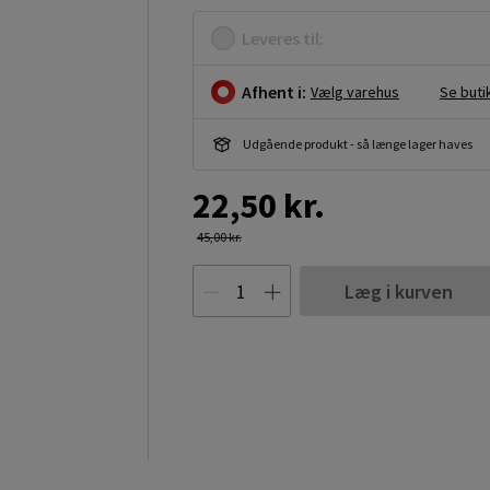
Leveres til:
Afhent i:
Vælg varehus
Se buti
Udgående produkt - så længe lager haves
22,50 kr.
45,00 kr.
Læg i kurven