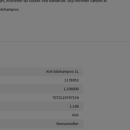
, hvorefter du vasker ved håndkraft. Skyl herefter sæben af.
bilshampoo.
AVA bilshampoo 1L
1178053
1.106000
7072110747154
1.106
AVA
Rensemidler