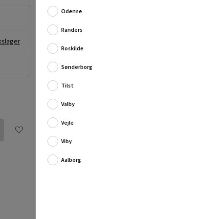
Effektiv bilshampoo til skånsom bilvask.
Odense
Denne AVA bilshampoo er et yderst effektivt
rengøringsmiddel mod alle former for skidt, snavs,
Randers
olie ...
kslager
Roskilde
Fuld produktbeskrivelse
Sønderborg
Fare
Tilst
Forårsager hudirritation. (H315)
Forårsager alvorlig øjenskade.
Valby
(H318)
AVA Bilshampoo
Vejle
Viby
Aalborg