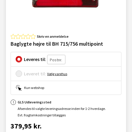
Skriv en anmeldelse
Baglygte højre til BH 715/756 multipoint
Leveres til:
Leveret til:
Vælg varehus
Kun webshop
GLS Udleveringssted
Afsendes til valgte leveringsadresse inden for 1-2 hverdage.
Evt. fragtomkostninger tillægges
379,95 kr.