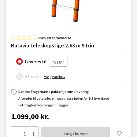
Skriv en anmeldelse
Batavia teleskopstige 2,63 m 9 trin
Leveres til:
Afhent i:
Vælg varehus
Danske Fragtmænd pakke hjemmelevering
Afsendes til valgte leveringsadresse inden for 1-2 hverdage
Evt. fragtomkostninger tillægges
1.099,00 kr.
Læg i kurven