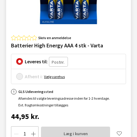
Skriv en anmeldelse
Batterier High Energy AAA 4 stk - Varta
Leveres til:
Afhent i:
Vælg varehus
GLS Udleveringssted
Afsendes til valgte leveringsadresse inden for 1-2 hverdage.
Evt. fragtomkostninger tillægges
44,95 kr.
Læg i kurven