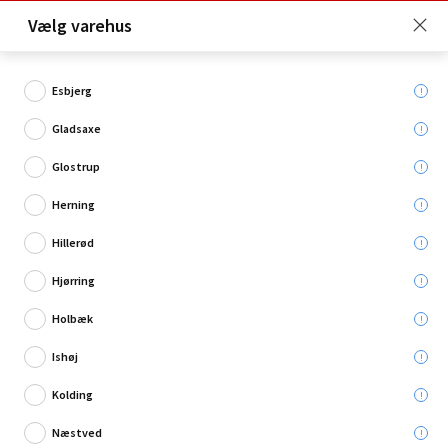
Click & Collect er gratis for Premium medlemmer -
Vælg varehus
Bliv medlem her!
Esbjerg
Gladsaxe
Hvad søger du?
Glostrup
Tilbehør til porebeton
Herning
Hillerød
Hjørring
Holbæk
Ishøj
Kolding
Næstved