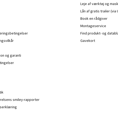
Leje af værktøj og mask
Lån af gratis trailer (vi
Book en rådgiver
Montageservice
veringsbetingelser
Find produkt- og datab
ngsvilkår
Gavekort
ion og garanti
ingelser
tik
relsens smiley-rapporter
serklæring