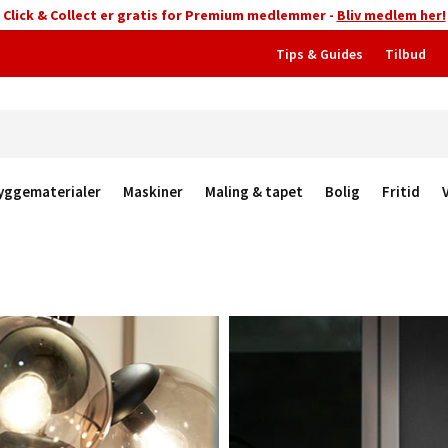
Click & Collect er gratis for Premium medlemmer -
Bliv medlem her!
Tips & Guides
Tilbud
yggematerialer
Maskiner
Maling & tapet
Bolig
Fritid