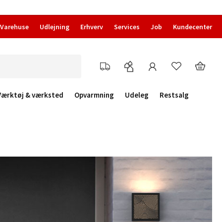
Varehuse
Udlejning
Erhverv
Services
Job
Kundecenter
Værktøj & værksted
Opvarmning
Udeleg
Restsalg