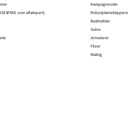
iner
Kampagneside
a USE4FREE som aftalepart)
Robotplæneklippere
Badmøbler
Gulve
lade
Armaturer
Fliser
Maling