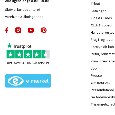
Alle ugens dage 8.00 - 20.00
Tilbud
Skriv til kundecenteret
Kataloger
Varehuse & åbningstider
Tips & Guides
Click & collect
Handels- og le
Fragt- og leveri
Fortryd dit køb
Retur, reklamat
Konkurrencebet
Trust Score:
4.3
84216
Anmeldelser
Job
Presse
Om BAUHAUS
Persondatapoli
Se fødevaresty
Tilgængelighed