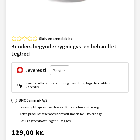
Skriv en anmeldelse
Benders begynder rygningssten behandlet
teglrød
Leveres til:
Kan forudbestilles online og i varehus, lagerføres ikke i
varehus
BMC Danmark A/S
Levering til hjemmeadresse. Stilles uden kvittering.
Dette produkt afsendes normalt inden for 3 hverdage
Evt. Fragtomkostninger tillægges
129,00 kr.