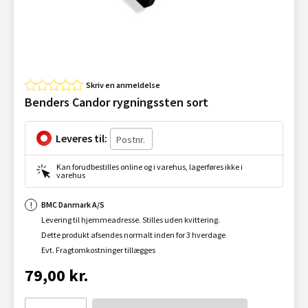
Skriv en anmeldelse
Benders Candor rygningssten sort
Leveres til:
Kan forudbestilles online og i varehus, lagerføres ikke i
varehus
BMC Danmark A/S
Levering til hjemmeadresse. Stilles uden kvittering.
Dette produkt afsendes normalt inden for 3 hverdage
Evt. Fragtomkostninger tillægges
79,00 kr.