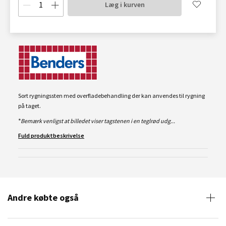
Læg i kurven
Sort rygningssten med overfladebehandling der kan anvendes til rygning
på taget.
*Bemærk venligst at billedet viser tagstenen i en teglrød udg...
Fuld produktbeskrivelse
Andre købte også