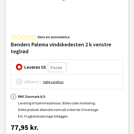
Skriv en anmeldelse
Benders Palema vindskedesten 2 k venstre
teglrød
Leveres til:
Afhent i:
Vælg varehus
BMC Danmark A/S
Levering til hjemmeadresse. Stilles uden kvittering.
Dette produkt afsendes normalt inden for 3 hverdage
Evt. Fragtomkostninger tillægges
77,95 kr.