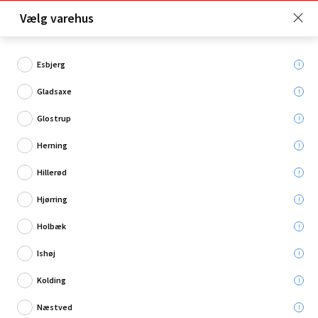
Click & Collect er gratis for Premium medlemmer -
Vælg varehus
Bliv medlem her!
Esbjerg
Gladsaxe
Hvad søger du?
Glostrup
Buskryddere
Herning
Hillerød
Hjørring
Holbæk
Ishøj
Kolding
Næstved