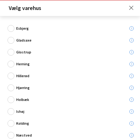
Click & Collect er gratis for Premium medlemmer -
Vælg varehus
Bliv medlem her!
Esbjerg
Gladsaxe
Hvad søger du?
Glostrup
Benzindunke
Herning
Hillerød
Hjørring
Holbæk
Ishøj
Kolding
Næstved