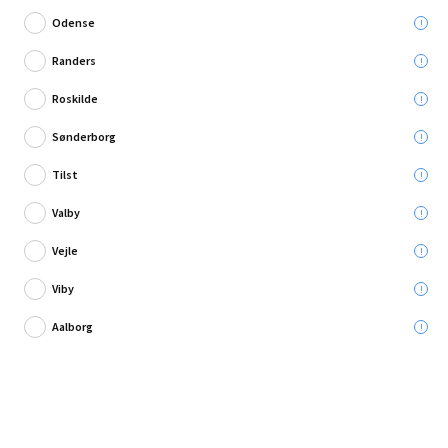
Odense
Randers
Roskilde
17 anmeldelse
Sønderborg
Benzindunk 20 L
Tilst
Leveres til:
Valby
Afhent i:
Vælg varehus
Se butikslager
Vejle
Viby
199,95 kr.
Aalborg
Læg i kurven