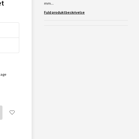
et
mm...
Fuld produktbeskrivelse
dage