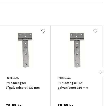
PN BESLAG
PN BESLAG
PN t-hængsel
PN t-hængsel 12"
9"galvaniseret 230 mm
galvaniseret 310 mm
79,95 kr.
89,95 kr.