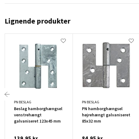
Lignende produkter
PN BESLAG
PN BESLAG
Beslag hamborghængsel
PN hamborghængsel
venstrehængt
højrehængt galvaniseret
galvaniseret 123x45 mm
85x32 mm
139,95 kr.
84,95 kr.