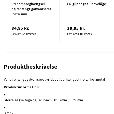
PN hamborghængsel
PN gliphage til havelåge
højrehængt galvaniseret
85x32 mm
84,95 kr.
39,95 kr.
Lev. omk. tillægges
Lev. omk. tillægges
Produktbeskrivelse
Venstrehængt galvaniseret vindues-/dørhængsel i forzinket metal.
Produktinformation:
Størrelse (se tegning): A: 85mm , B: 32mm , C: 22 mm
Dim.: 2,5