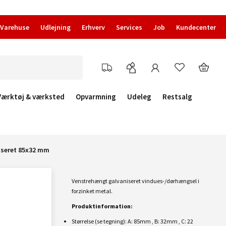
Varehuse
Udlejning
Erhverv
Services
Job
Kundecenter
Værktøj & værksted
Opvarmning
Udeleg
Restsalg
seret 85x32 mm
Venstrehængt galvaniseret vindues-/dørhængsel i
forzinket metal.
Produktinformation:
Størrelse (se tegning): A: 85mm , B: 32mm , C: 22