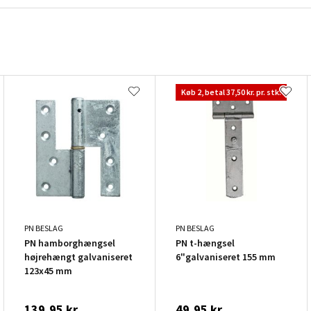
Køb 2, betal 37,50 kr. pr. stk.
PN BESLAG
PN BESLAG
PN hamborghængsel
PN t-hængsel
højrehængt galvaniseret
6"galvaniseret 155 mm
123x45 mm
139,95 kr.
49,95 kr.