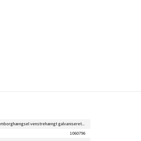
Beslag hamborghængsel venstrehængt galvaniseret 85x32 mm
1060796