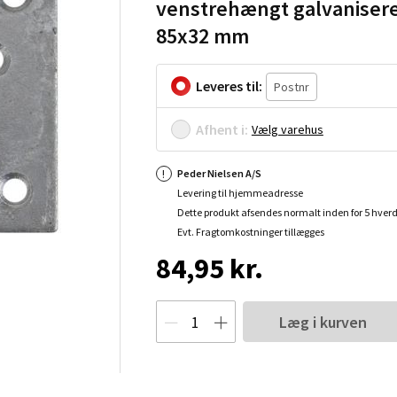
venstrehængt galvaniser
85x32 mm
Leveres til:
Afhent i:
Vælg varehus
Peder Nielsen A/S
Levering til hjemmeadresse
Dette produkt afsendes normalt inden for 5 hver
Evt. Fragtomkostninger tillægges
84,95 kr.
Læg i kurven