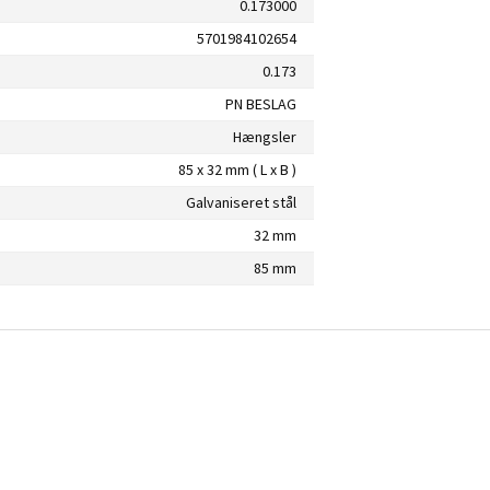
0.173000
5701984102654
0.173
PN BESLAG
Hængsler
85 x 32 mm ( L x B )
Galvaniseret stål
32 mm
85 mm