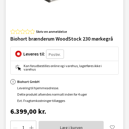
Skriv en anmeldelse
Biohort brænderum WoodStock 230 mørkegrå
Leveres til:
Kan forudbestilles online og i varehus, lagerføres ikke i
varehus
Biohort GmbH
Levering til hjemmeadresse.
Dette produkt afsendes normalt inden for 4 uger
Evt. Fragtomkostninger tillægges
6.399,00 kr.
Læg i kurven