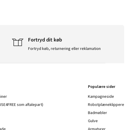
Fortryd dit køb
Fortryd køb, returnering eller reklamation
Populære sider
iner
Kampagneside
a USE4FREE som aftalepart)
Robotplæneklippere
Badmøbler
Gulve
lade
Armaturer