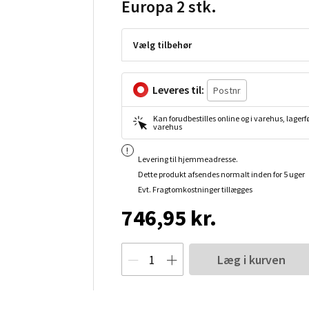
Europa 2 stk.
Vælg tilbehør
Leveres til:
Kan forudbestilles online og i varehus, lagerfø
varehus
Levering til hjemmeadresse.
Dette produkt afsendes normalt inden for 5 uger
Evt. Fragtomkostninger tillægges
746,95 kr.
Læg i kurven