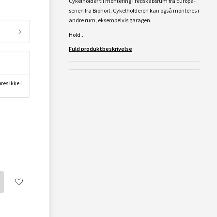
Cykelholder til montering i redskabsrum fra Europa-
serien fra Biohort. Cykelholderen kan også monteres i
andre rum, eksempelvis garagen.
Hold...
Fuld produktbeskrivelse
res ikke i