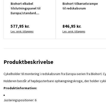
Biohort elkabel
Biohort tilkørselsrampe
tilslutningspanel til
til redskabsrum
Europa/standard
redskabsrum
577,95 kr.
846,95 kr.
Lev. omk. tillægges
Lev. omk. tillægges
Produktbeskrivelse
Cykelholder til montering i redskabsrum fra Europa-serien fra Biohort.
Holderen består af højdejusterbare ophængningskroge, der holder cykle
Produktinformation:
Justeringspositioner: 6