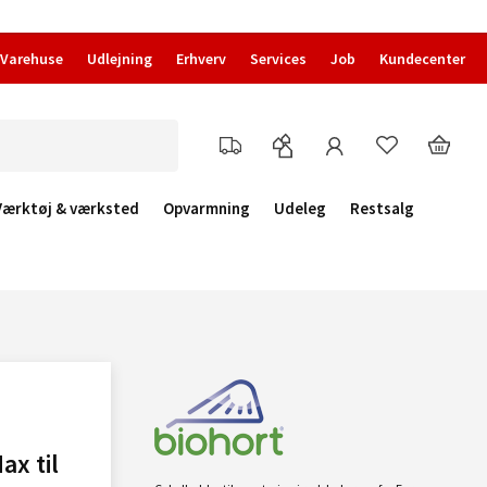
Varehuse
Udlejning
Erhverv
Services
Job
Kundecenter
Værktøj & værksted
Opvarmning
Udeleg
Restsalg
ax til