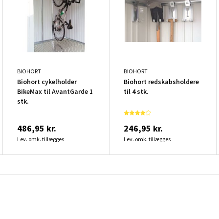
BIOHORT
BIOHORT
Biohort cykelholder
Biohort redskabsholdere
BikeMax til AvantGarde 1
til 4 stk.
stk.
486,95 kr.
246,95 kr.
Lev. omk. tillægges
Lev. omk. tillægges