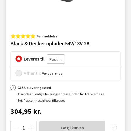
4 anmeldelse
Black & Decker oplader 54V/18V 2A
Leveres til:
Afhent i:
Vælg varehus
GLS Udleveringssted
Afsendes til valgte leveringsadresse inden for 1-2 hverdage.
Evt. fragtomkostninger tillægges
304,95 kr.
Læg i kurven