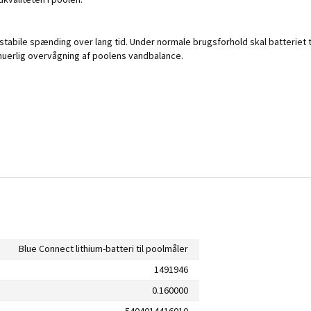
tabile spænding over lang tid. Under normale brugsforhold skal batteriet typ
nuerlig overvågning af poolens vandbalance.
Blue Connect lithium-batteri til poolmåler
1491946
0.160000
5404014416010