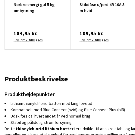
Norbro energi gul 5 kg
Stikdåse u/jord 4R 10A 5
ombytning
m hvid
184,95 kr.
109,95 kr.
Lev. omk. tillægges
Lev. omk. tillægges
Produktbeskrivelse
Produkthøjdepunkter
Lithiumthionylchlorid-batteri med lang levetid
Kompatibelt med Blue Connect (hvid) og Blue Connect Plus (blå)
Udskiftes ca. hvert andet år ved normal brug
Stabil og pålidelig strømforsyning
Dette
thionylchlorid lithium batteri
er udviklet til at sikre stabil o
modeller og sikrer, at din enhed fortsat leverer præcise målinger af van