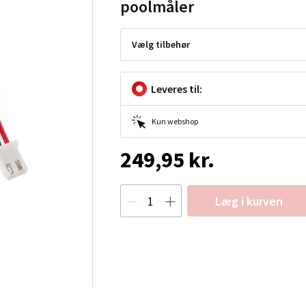
poolmåler
Vælg tilbehør
Leveres til:
Kun webshop
249,95 kr.
Læg i kurven