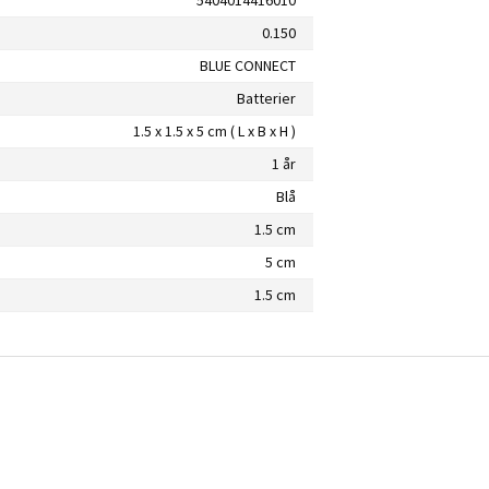
0.150
BLUE CONNECT
Batterier
1.5 x 1.5 x 5 cm ( L x B x H )
1 år
Blå
1.5 cm
5 cm
1.5 cm