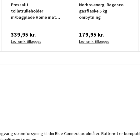
Pressalit
Norbro energi Ragasco
toiletrulleholder
gasflaske 5 kg
m/bagplade Home mat
ombytning
sort
339,95 kr.
179,95 kr.
Lev. omk. tillægges
Lev. omk. tillægges
g langvarig strømforsyning til din Blue Connect poolmåler. Batteriet er komp
dkvaliteten i poolen.