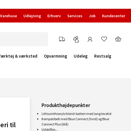
Varehuse
Udlejning
Erhverv
Services
Job
Kundecenter
Værktøj & værksted
Opvarmning
Udeleg
Restsalg
Produkthøjdepunkter
Lithiumthionylchlorid-batteri med lang levetid
Kompatibelt med Blue Connect (hvid) og Blue
ri til
Connect Plus (blå)
Udskiftes...