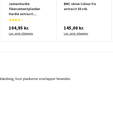
JamesHardie
BMC skrue Colour Fix
fibercementplanker
antracit 50 stk.
Hardie antracit
3600x180x8 mm
104,95 kr.
145,00 kr.
Lev. omk. tillægges
Lev. omk. tillægges
beklædning, hvor plankerne overlapper hinanden.