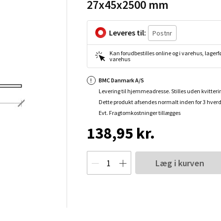
27x45x2500 mm
Leveres til:
Kan forudbestilles online og i varehus, lagerfø
varehus
BMC Danmark A/S
Levering til hjemmeadresse. Stilles uden kvitteri
Dette produkt afsendes normalt inden for 3 hver
Evt. Fragtomkostninger tillægges
138,95 kr.
Læg i kurven