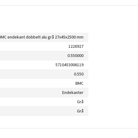
BMC endekant dobbelt alu grå 27x45x2500 mm
1226927
0.550000
5710453006119
0.550
BMC
Endekanter
Grå
Grå