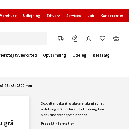
Varehuse
Udlejning
Erhverv
Services
Job
Kundecenter
Værktøj & værksted
Opvarmning
Udeleg
Restsalg
grå 27x45x2500 mm
Dobbelt endekant i grålakeret aluminium til
afslutning af Shera facadebeklædning, hvor
plankerne overlapper hinanden.
u grå
Produktinformation: