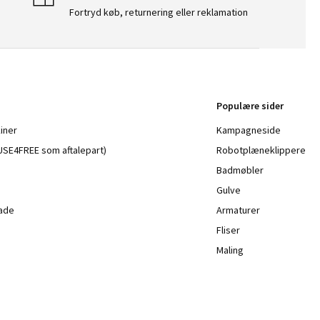
Fortryd køb, returnering eller reklamation
Populære sider
iner
Kampagneside
a USE4FREE som aftalepart)
Robotplæneklippere
Badmøbler
Gulve
lade
Armaturer
Fliser
Maling