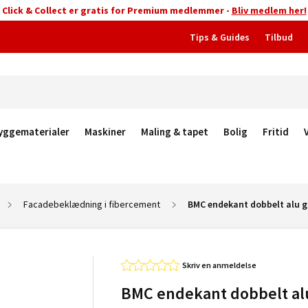
Click & Collect er gratis for Premium medlemmer -
Bliv medlem her!
Tips & Guides
Tilbud
yggematerialer
Maskiner
Maling & tapet
Bolig
Fritid
Facadebeklædning i fibercement
BMC endekant dobbelt alu 
Skriv en anmeldelse
BMC endekant dobbelt al