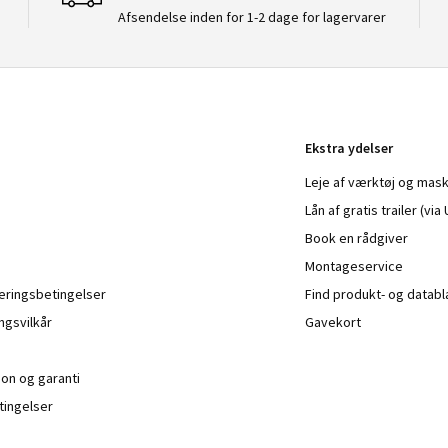
Afsendelse inden for 1-2 dage for lagervarer
Ekstra ydelser
Leje af værktøj og mask
Lån af gratis trailer (vi
Book en rådgiver
Montageservice
veringsbetingelser
Find produkt- og datab
ngsvilkår
Gavekort
ion og garanti
ingelser