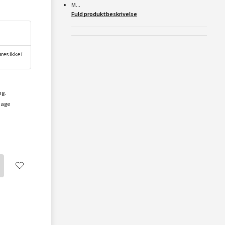
M...
Fuld produktbeskrivelse
res ikke i
ng.
dage