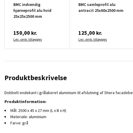
BMC indvendig
BMC samleprofil alu
hjørneprofil alu hvid
antracit 25x60x2500 mm
25x25x2500 mm
150,00 kr.
125,00 kr.
Lev. omk. tillægges
Lev. omk. tillægges
Produktbeskrivelse
Dobbelt endekant i grålakeret aluminium til afslutning af Shera facade
Produktinformation:
Mål: 2500 x 45 x 27 mm (L x B x H)
Materiale: aluminium
Farve: grå