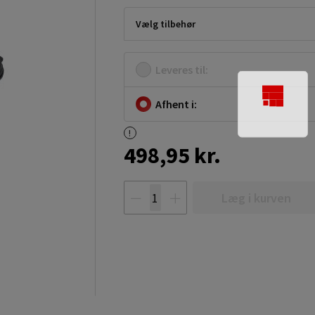
Vælg tilbehør
Leveres til:
Afhent i:
498,95 kr.
Læg i kurven