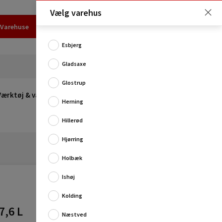
Vælg varehus
Varehuse
Udlejning
Erhverv
Services
Job
Kundecenter
Esbjerg
Gladsaxe
Glostrup
Værktøj & værksted
Opvarmning
Udeleg
Restsalg
Herning
Hillerød
Hjørring
Holbæk
Ishøj
Kolding
7,6 L
Smart Dutch Oven fra Bon-fire perfekt til madlavning
Næstved
over bål.