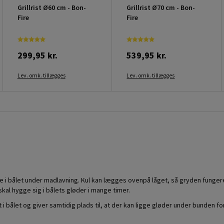
Grillrist Ø60 cm - Bon-
Grillrist Ø70 cm - Bon-
Fire
Fire
299,95 kr.
539,95 kr.
Lev. omk. tillægges
Lev. omk. tillægges
e i bålet under madlavning. Kul kan lægges ovenpå låget, så gryden funge
skal hygge sig i bålets gløder i mange timer.
i bålet og giver samtidig plads til, at der kan ligge gløder under bunden f