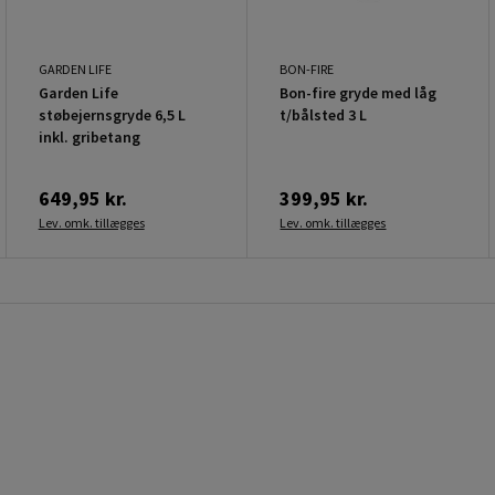
GARDEN LIFE
BON-FIRE
Garden Life
Bon-fire gryde med låg
støbejernsgryde 6,5 L
t/bålsted 3 L
inkl. gribetang
649,95 kr.
399,95 kr.
Lev. omk. tillægges
Lev. omk. tillægges