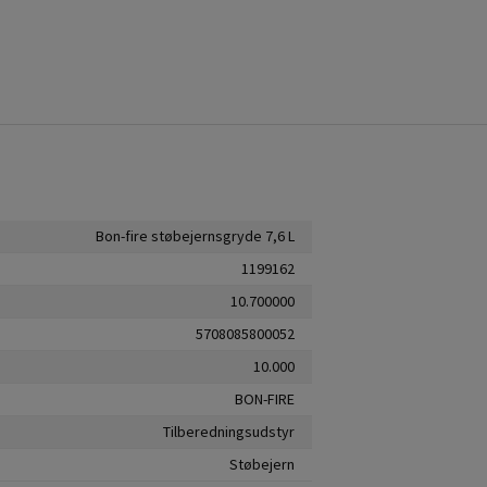
Bon-fire støbejernsgryde 7,6 L
1199162
10.700000
5708085800052
10.000
BON-FIRE
Tilberedningsudstyr
Støbejern