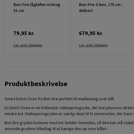
Bon-Fire lågløfter m/krog
Bon-Fire 3-ben, 175 cm -
51 cm
delbart
79,95 kr.
679,95 kr.
Lev. omk. tillægges
Lev. omk. tillægges
Produktbeskrivelse
Smart Dutch Oven fra Bon-fire perfekt til madlavning over bål.
En Dutch Oven er en hollandsk støbejernsgryde, der kan placeres direkt
mindre kul. Støbejernsgryden er særlig ideel til fx simreretter, der bare 
Bon-fire gryden kommer med tre fødder forneden, så den kan stå stabilt 
anvende grydens håndtag til at hænge den op over bålet.