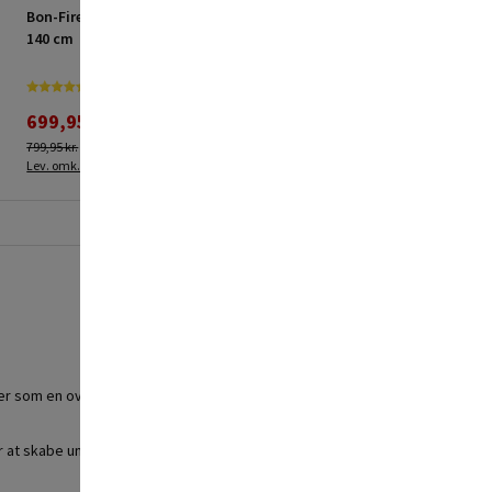
Bon-Fire bålsted 3-ben
Bon-fire Dutch Oven
140 cm
støbejernsgryde 5,5 L
699,95 kr.
347,95 kr.
799,95 kr.
Lev. omk. tillægges
Lev. omk. tillægges
rer som en ovn, hvor varmen kan reguleres ved at bruge mere eller
or at skabe undervarme. Har man i stedet et bålstativ kan man også