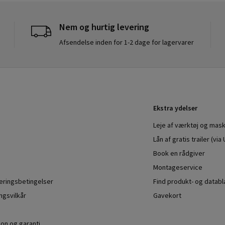
Nem og hurtig levering
Afsendelse inden for 1-2 dage for lagervarer
Ekstra ydelser
Leje af værktøj og mask
Lån af gratis trailer (vi
Book en rådgiver
Montageservice
veringsbetingelser
Find produkt- og datab
ngsvilkår
Gavekort
ion og garanti