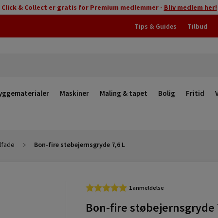
Click & Collect er gratis for Premium medlemmer -
Bliv medlem her!
Tips & Guides
Tilbud
yggematerialer
Maskiner
Maling & tapet
Bolig
Fritid
ålfade
Bon-fire støbejernsgryde 7,6 L
1 anmeldelse
Bon-fire støbejernsgryde 