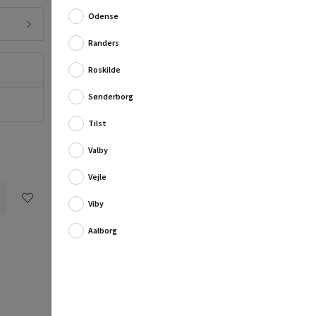
Odense
En Dutch Oven er en hollandsk støbejernsgryde, der
kan placeres direkte i bål...
Randers
Fuld produktbeskrivelse
Roskilde
Sønderborg
Tilst
Valby
Vejle
Viby
Aalborg