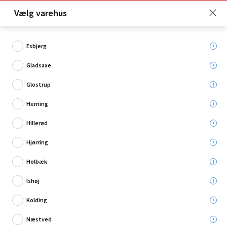
Click & Collect er gratis for Premium medlemmer -
Vælg varehus
Bliv medlem her!
Esbjerg
Gladsaxe
Hvad søger du?
Glostrup
Støvsugere
Herning
Hillerød
Hjørring
Holbæk
Ishøj
Kolding
Næstved