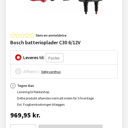
Skriv en anmeldelse
Bosch batterioplader C30 6/12V
Leveres til:
Afhent i:
Vælg varehus
Tegee-Dan
Levering til Pakkeshop
Dette produkt afsendes normalt inden for 5 hverdage
Evt. Fragtomkostninger tillægges
969,95 kr.