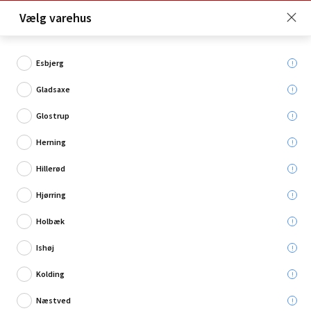
Click & Collect er gratis for Premium medlemmer -
Vælg varehus
Bliv medlem her!
Esbjerg
Gladsaxe
Hvad søger du?
Glostrup
Spabade
Herning
Hillerød
Hjørring
Holbæk
Ishøj
Kolding
Næstved