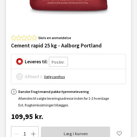
Skriv en anmeldelse
Cement rapid 25 kg - Aalborg Portland
Leveres til:
Afhent i:
Vælg varehus
Danske Fragtmænd pakke hjemmelevering
Afsendes til valgte leveringsadresse inden for 1-2 hverdage
Evt. fragtomkostninger tillægges
109,95 kr.
Læg i kurven