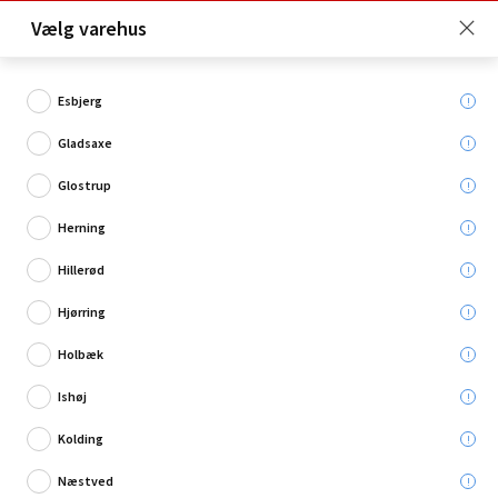
Click & Collect er gratis for Premium medlemmer -
Vælg varehus
Bliv medlem her!
Esbjerg
Gladsaxe
Hvad søger du?
Glostrup
Granit
Herning
Hillerød
Hjørring
Holbæk
Ishøj
Kolding
Næstved