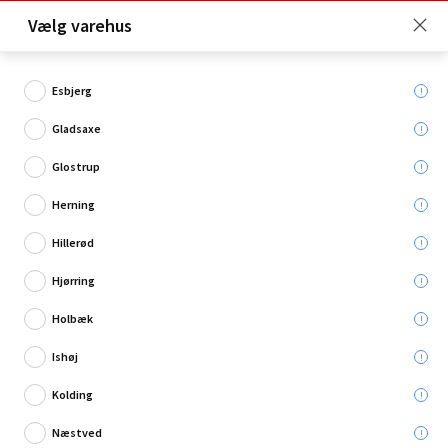
Click & Collect er gratis for Premium medlemmer -
Vælg varehus
Bliv medlem her!
Esbjerg
Gladsaxe
Hvad søger du?
Glostrup
Grus
Herning
Hillerød
Hjørring
Holbæk
Ishøj
Kolding
Næstved