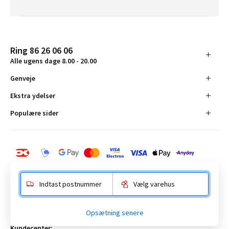
Ring 86 26 06 06
Alle ugens dage 8.00 - 20.00
Genveje
Ekstra ydelser
Populære sider
Indtast postnummer
Vælg varehus
BAUHAUS Danmark A/S:
Opsætning senere
Anelystparken 16, 8381 Tilst. CVR-nummer 19555305
Kundecenter: