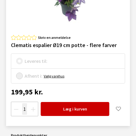
Skriv en anmeldelse
Clematis espalier Ø19 cm potte - flere farver
Leveres til:
Afhent i:
Vælg varehus
199,95 kr.
Læg i kurven
Produkthøjdepunkter