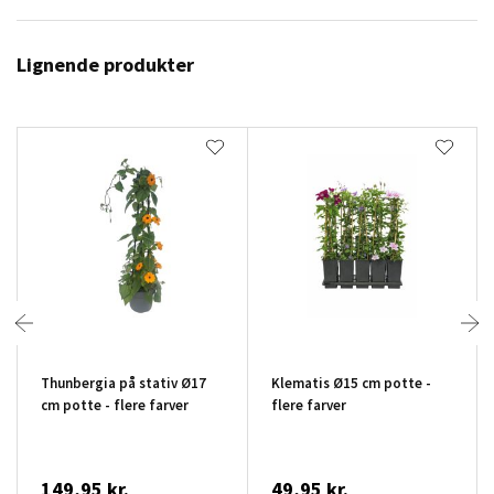
Lignende produkter
Thunbergia på stativ Ø17
Klematis Ø15 cm potte -
cm potte - flere farver
flere farver
149,95 kr.
49,95 kr.