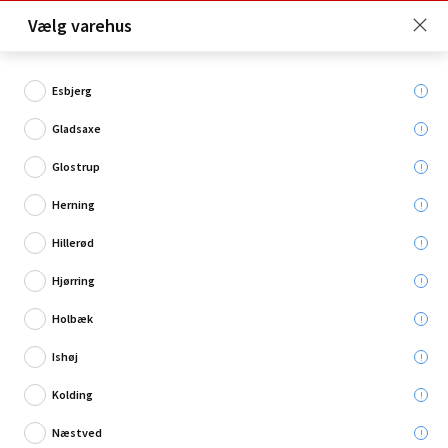
Click & Collect er gratis for Premium medlemmer -
Vælg varehus
Bliv medlem her!
Esbjerg
Gladsaxe
Hvad søger du?
Glostrup
Dybler & plugs
Herning
Hillerød
Hjørring
Holbæk
Ishøj
Kolding
Næstved