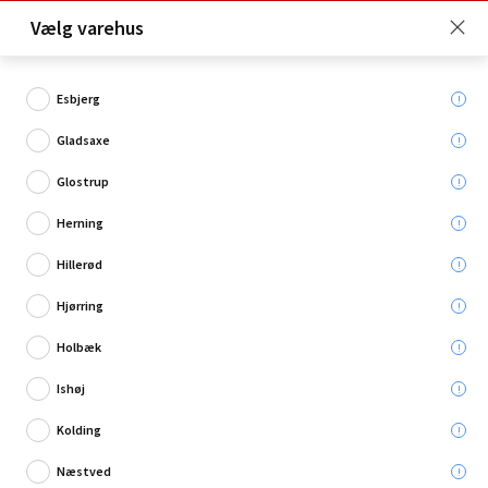
Click & Collect er gratis for Premium medlemmer -
Vælg varehus
Bliv medlem her!
Esbjerg
Gladsaxe
Hvad søger du?
Glostrup
Gipsplugs
Herning
Hillerød
Hjørring
Holbæk
Ishøj
Kolding
Næstved