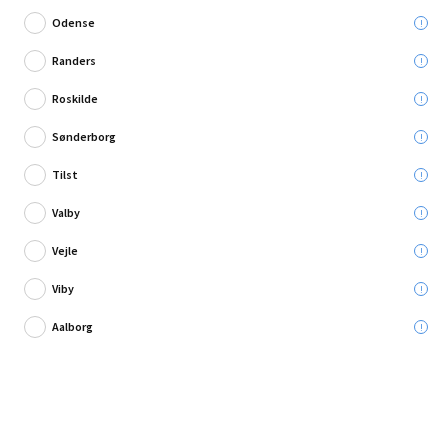
Odense
Randers
Roskilde
Skriv en anmeldelse
Sønderborg
Cobra gipsanker med skrue 4x50mm 6 stk.
Tilst
Valby
Leveres til:
Vejle
Viby
Afhent i:
Aalborg
99,95 kr.
Læg i kurven