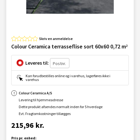
Skriv en anmeldelse
Colour Ceramica terrasseflise sort 60x60 0,72 m²
Leveres til:
Kan forudbestilles online og i varehus, lagerføres ikke i
varehus
Colour Ceramica A/S
Levering til hjemmeadresse
Dette produkt afsendes normalt inden for 5 hverdage
Evt. Fragtomkostninger tillægges
215,96 kr.
Pris pr. enhed: