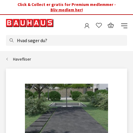
Click & Collect er gratis for Premium medlemmer -
Bliv medlem her!
Hvad søger du?
Havefliser